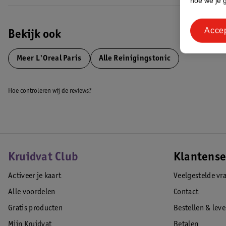
hoe we je 
Acce
Bekijk ook
Meer
L'Oreal Paris
Alle Reinigingstonic
Hoe controleren wij de reviews?
Kruidvat Club
Klantense
Activeer je kaart
Veelgestelde vr
Alle voordelen
Contact
Gratis producten
Bestellen & lev
Mijn Kruidvat
Betalen