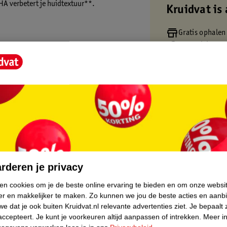
HA verbetert je huidtextuur**.
Kruidvat is 
Gratis ophalen
Op werkdagen v
Gratis thuisbe
rd**.
Gratis retourn
Gratis punten 
ing Toner?
e L'Oréal Paris Revitalift Vitamin C* Pore
jfje in ronddraaiende bewegingen op je huid
core.
rderen je privacy
ken cookies om je de beste online ervaring te bieden en om onze websi
er en makkelijker te maken.
Zo kunnen we jou de beste acties en aanb
e dat je ook buiten Kruidvat.nl relevante advertenties ziet.
Je bepaalt 
accepteert.
Je kunt je voorkeuren altijd aanpassen of intrekken.
Meer in