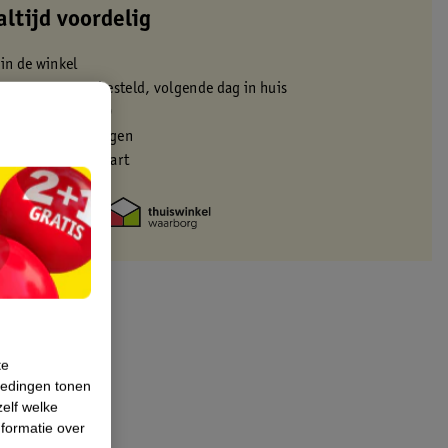
altijd voordelig
 in de winkel
oor 22:00 uur besteld, volgende dag in huis
zorgd vanaf 50.00
eren binnen 30 dagen
met je Kruidvat kaart
te
iedingen tonen
zelf welke
formatie over