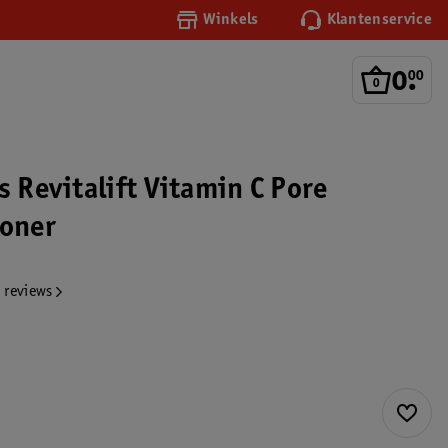
Winkels
Klantenservice
0
.
00
s Revitalift Vitamin C Pore
Toner
 reviews