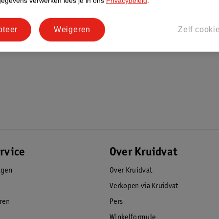
gegevens verwerken lees je in ons
Privacybeleid
.
pteer
Weigeren
Zelf cooki
rvice
Over Kruidvat
agen
Over Kruidvat
Verkopen via Kruidvat
eren
Pers
Winkelformule