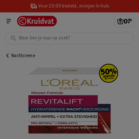
Voor 22:00 besteld, morgen in huis
0
.
00
Nachtcreme