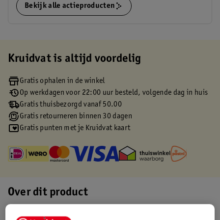
Bekijk alle actieproducten
Kruidvat is altijd voordelig
Gratis ophalen in de winkel
Op werkdagen voor 22:00 uur besteld, volgende dag in huis
Gratis thuisbezorgd vanaf 50.00
Gratis retourneren binnen 30 dagen
Gratis punten met je Kruidvat kaart
Over dit product
Productinformatie