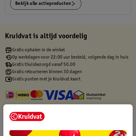
Bekijk alle actieproducten
Kruidvat is altijd voordelig
Gratis ophalen in de winkel
Op werkdagen voor 22:00 uur besteld, volgende dag in huis
Gratis thuisbezorgd vanaf 50.00
Gratis retourneren binnen 30 dagen
Gratis punten met je Kruidvat kaart
Over dit product
Productinformatie