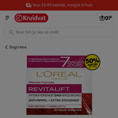
Voor 22:00 besteld, morgen in huis
0
.
00
Dagcreme