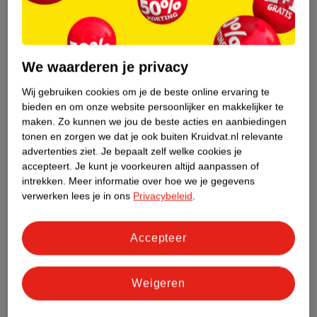
Etiketinformatie
We waarderen je privacy
Nature Impact Score
Wij gebruiken cookies om je de beste online ervaring te
Dit product heeft (nog) geen Nature
bieden en om onze website persoonlijker en makkelijker te
Impact Score.
maken.
Zo kunnen we jou de beste acties en aanbiedingen
Meer informatie
tonen en zorgen we dat je ook buiten Kruidvat.nl relevante
advertenties ziet.
Je bepaalt zelf welke cookies je
accepteert.
Je kunt je voorkeuren altijd aanpassen of
intrekken.
Meer informatie over hoe we je gegevens
Bestel & Bezorginformatie
verwerken lees je in ons
Privacybeleid
.
Accepteer
Bekijk ook
Meer
L'Oreal Paris
Alle Dagcreme
Weigeren
Hoe controleren wij de reviews?