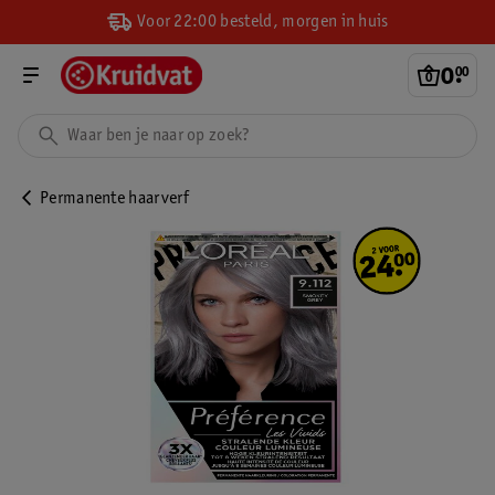
Voor 22:00 besteld, morgen in huis
0
.
00
Permanente haarverf