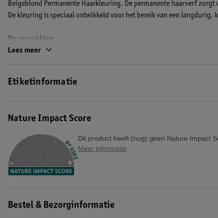
Beigeblond Permanente Haarkleuring. De permanente haarverf zorgt voo
De kleuring is speciaal ontwikkeld voor het bereik van een langdurig, k
De verpakking
In de verpakking van Préférence Cool Blondes vind je vijf componenten
Lees meer
gele gloed haarmasker en natuurlijk een paar handschoenen en de geb
Etiketinformatie
Hoe gebruik je de haarkleuring?
De kleurgel meng je met de ontwikkelcrème. Het Préférence anti gele g
Nature Impact Score
Het haarmasker is verrijkt met paarse pigmenten die zijn toegevoegd 
het haarmasker eens per drie weken. Zo houd je je blonde haar koel tot
Dit product heeft (nog) geen Nature Impact S
EAN code:3600523948031
Meer informatie
Bestel & Bezorginformatie