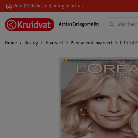
Voor 22:00 besteld, morgen in huis
Acties
Categorieën
Home
Beauty
Haarverf
Permanente haarverf
L'Oréal 