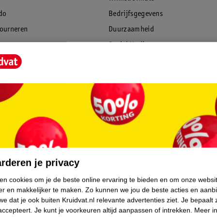
do
Bedrijfsgegevens
tourneren
Duurzaamheid
Social Media
rschuwingen
Kinderdagverblijfservice
Werken bij
Informatiepagina's
Keurmerk Zelfzorg Online
rderen je privacy
ken cookies om je de beste online ervaring te bieden en om onze websi
er en makkelijker te maken.
Zo kunnen we jou de beste acties en aanb
e dat je ook buiten Kruidvat.nl relevante advertenties ziet.
Je bepaalt 
accepteert.
Je kunt je voorkeuren altijd aanpassen of intrekken.
Meer in