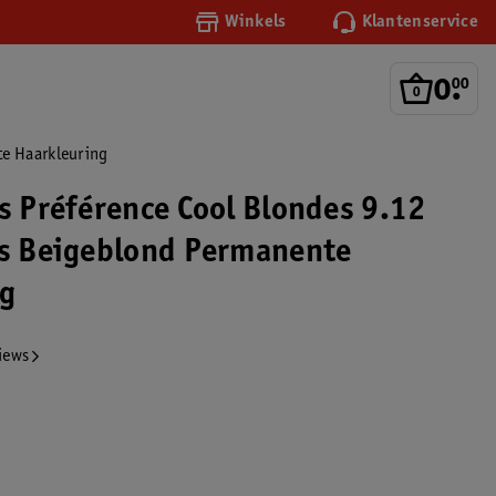
Winkels
Klantenservice
0
.
00
te Haarkleuring
is Préférence Cool Blondes 9.12
As Beigeblond Permanente
ng
iews