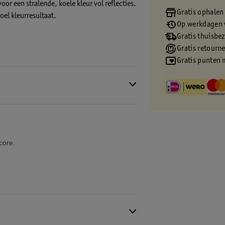
r een stralende, koele kleur vol reflecties.
Gratis ophalen
oel kleurresultaat.
Op werkdagen v
Gratis thuisbe
Gratis retourn
: de kleurgel, de ontwikkelcrème, het anti
Gratis punten 
ruiksaanwijzing.
loed haarmasker verzorgt je haar.
om gele ondertonen te neutraliseren. Gebruik
 zes weken lang.
core.