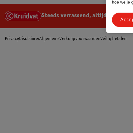
hoe we je 
Steeds verrassend, altijd voordelig
Acce
Privacy
Disclaimer
Algemene Verkoopvoorwaarden
Veilig betalen