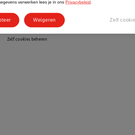
gegevens verwerken lees je in ons
Privacybeleid
.
!
pteer
Weigeren
Zelf cooki
Zelf cookies beheren