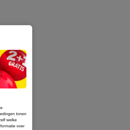
te
iedingen tonen
zelf welke
formatie over