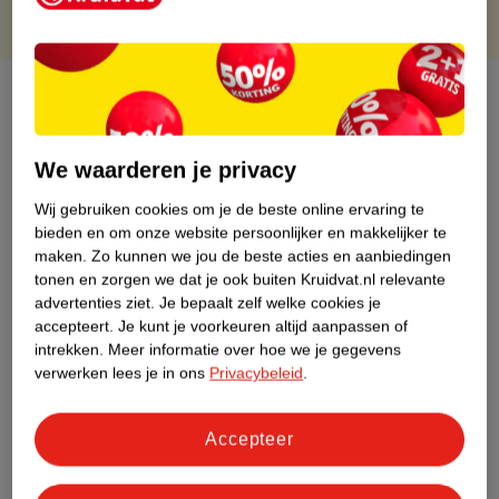
Over dit product
Productinformatie
We waarderen je privacy
Etiketinformatie
Wij gebruiken cookies om je de beste online ervaring te
bieden en om onze website persoonlijker en makkelijker te
maken.
Zo kunnen we jou de beste acties en aanbiedingen
Nature Impact Score
tonen en zorgen we dat je ook buiten Kruidvat.nl relevante
advertenties ziet.
Je bepaalt zelf welke cookies je
Dit product heeft (nog) geen Nature
accepteert.
Je kunt je voorkeuren altijd aanpassen of
Impact Score.
intrekken.
Meer informatie over hoe we je gegevens
Meer informatie
verwerken lees je in ons
Privacybeleid
.
Accepteer
Bestel & Bezorginformatie