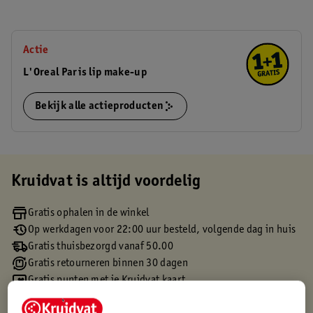
Actie
L'Oreal Paris lip make-up
Bekijk alle actieproducten
Kruidvat is altijd voordelig
Gratis ophalen in de winkel
Op werkdagen voor 22:00 uur besteld, volgende dag in huis
Gratis thuisbezorgd vanaf 50.00
Gratis retourneren binnen 30 dagen
Gratis punten met je Kruidvat kaart