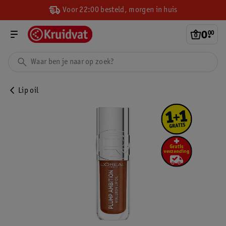
Voor 22:00 besteld, morgen in huis
0
.
00
Lip oil