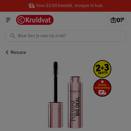
Voor 22:00 besteld, morgen in huis
0
.
00
Mascara