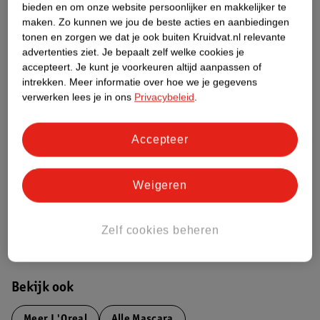
Over dit product
bieden en om onze website persoonlijker en makkelijker te
maken.
Zo kunnen we jou de beste acties en aanbiedingen
tonen en zorgen we dat je ook buiten Kruidvat.nl relevante
Productinformatie
advertenties ziet.
Je bepaalt zelf welke cookies je
accepteert.
Je kunt je voorkeuren altijd aanpassen of
Etiketinformatie
intrekken.
Meer informatie over hoe we je gegevens
verwerken lees je in ons
Privacybeleid
.
Nature Impact Score
Accepteer
Dit product heeft (nog) geen Nature
Impact Score.
Meer informatie
Weigeren
Zelf cookies beheren
Bestel & Bezorginformatie
Bekijk ook
Meer
L'Oreal
Alle Mascara