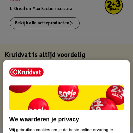
L'Oreal en Max Factor mascara
Bekijk alle actieproducten
Kruidvat is altijd voordelig
Gratis ophalen in de winkel
Op werkdagen voor 22:00 uur besteld, volgende dag in huis
Gratis thuisbezorgd vanaf 50.00
Gratis retourneren binnen 30 dagen
Gratis punten met je Kruidvat kaart
We waarderen je privacy
Wij gebruiken cookies om je de beste online ervaring te