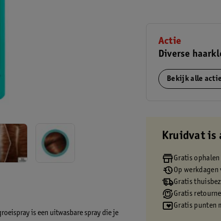
Actie
Diverse haarkl
Bekijk alle act
Kruidvat is 
Gratis ophalen
Op werkdagen v
Gratis thuisbe
Gratis retourn
Gratis punten 
eispray is een uitwasbare spray die je