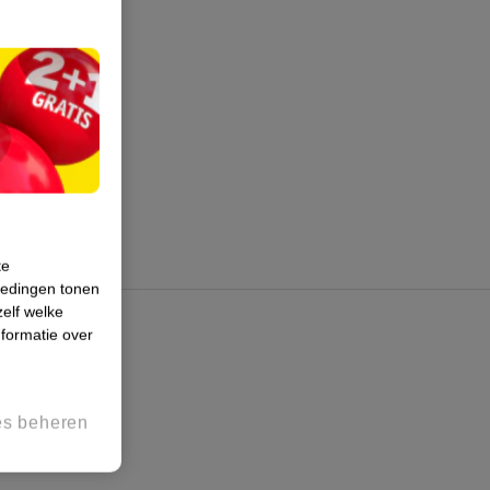
te
iedingen tonen
zelf welke
formatie over
es beheren