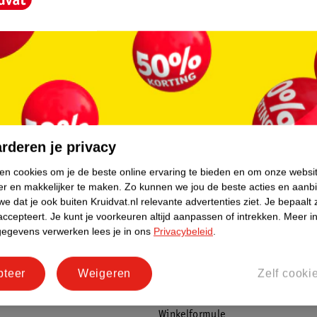
ruin Camouflerende Uitgroeispray?
kan komen tijdens het sprayen.
e de dag extra goed blijft zitten.
rderen je privacy
ken cookies om je de beste online ervaring te bieden en om onze websi
er en makkelijker te maken.
Zo kunnen we jou de beste acties en aanb
e dat je ook buiten Kruidvat.nl relevante advertenties ziet.
Je bepaalt 
udig met behulp van een wattenschijfje met
accepteert.
Je kunt je voorkeuren altijd aanpassen of intrekken.
Meer in
rvice
Over Kruidvat
gegevens verwerken lees je in ons
Privacybeleid
.
agen
Over Kruidvat
t haarlak. Kies idealiter een
Verkopen via Kruidvat
pteer
Weigeren
Zelf cooki
eren
Pers
Winkelformule