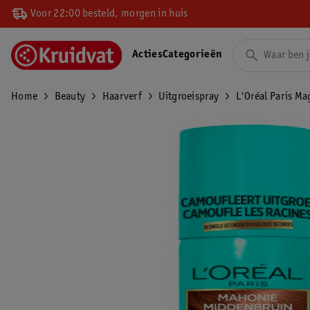
Voor 22:00 besteld, morgen in huis
Acties
Categorieën
Home
Beauty
Haarverf
Uitgroeispray
L'Oréal Paris M