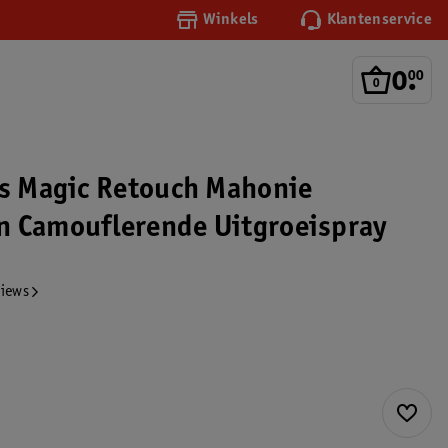
Winkels
Klantenservice
0
.
00
is Magic Retouch Mahonie
 Camouflerende Uitgroeispray
views