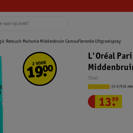
agic Retouch Mahonie Middenbruin Camouflerende Uitgroeispray
L'Oréal Par
Middenbruin
75ml
4 re
(4.5/5)
13
.
99