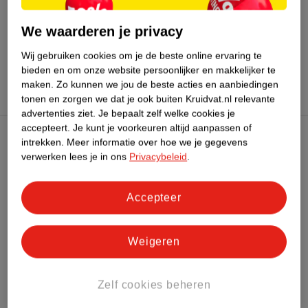
Meer
L'Oreal
Alle Highlighter
We waarderen je privacy
Wij gebruiken cookies om je de beste online ervaring te
Hoe controleren wij de reviews?
bieden en om onze website persoonlijker en makkelijker te
maken.
Zo kunnen we jou de beste acties en aanbiedingen
tonen en zorgen we dat je ook buiten Kruidvat.nl relevante
advertenties ziet.
Je bepaalt zelf welke cookies je
accepteert.
Je kunt je voorkeuren altijd aanpassen of
intrekken.
Meer informatie over hoe we je gegevens
Kruidvat Club
verwerken lees je in ons
Privacybeleid
.
Klantenservice
Accepteer
Over Kruidvat
Weigeren
Zelf cookies beheren