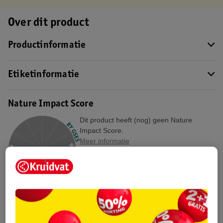
Over dit product
Productinformatie
Etiketinformatie
Nature Impact Score
Dit product heeft (nog) geen Nature
Impact Score.
Meer informatie
Bestel & Bezorginformatie
Bekijk ook