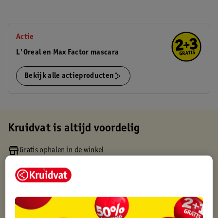
Actie
L'Oreal en Max Factor mascara
Bekijk alle actieproducten
Kruidvat is altijd voordelig
Gratis ophalen in de winkel
Op werkdagen voor 22:00 uur besteld, volgende dag in huis
Gratis thuisbezorgd vanaf 50.00
Gratis retourneren binnen 30 dagen
Gratis punten met je Kruidvat kaart