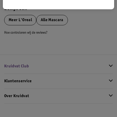
Bekijk ook
Meer
L'Oreal
Alle Mascara
Hoe controleren wij de reviews?
Kruidvat Club
Klantenservice
Over Kruidvat