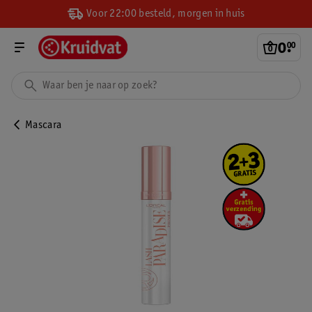
Voor 22:00 besteld, morgen in huis
0
.
00
Mascara