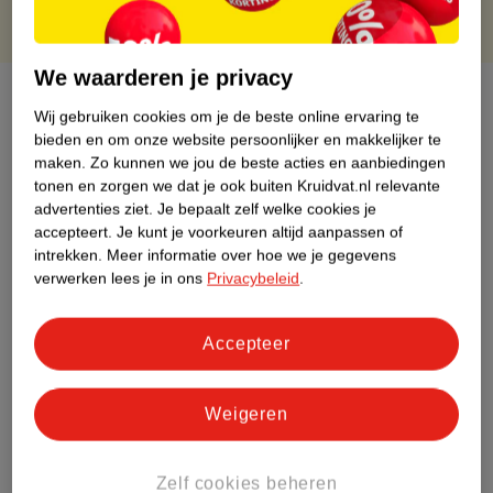
We waarderen je privacy
Over dit product
Wij gebruiken cookies om je de beste online ervaring te
bieden en om onze website persoonlijker en makkelijker te
Productinformatie
maken.
Zo kunnen we jou de beste acties en aanbiedingen
tonen en zorgen we dat je ook buiten Kruidvat.nl relevante
advertenties ziet.
Je bepaalt zelf welke cookies je
Etiketinformatie
accepteert.
Je kunt je voorkeuren altijd aanpassen of
intrekken.
Meer informatie over hoe we je gegevens
Nature Impact Score
verwerken lees je in ons
Privacybeleid
.
Dit product heeft (nog) geen Nature
Impact Score.
Accepteer
Meer informatie
Weigeren
Bestel & Bezorginformatie
Zelf cookies beheren