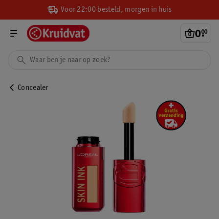
Voor 22:00 besteld, morgen in huis
0
.
00
Concealer