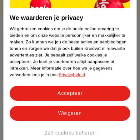
We waarderen je privacy
Over dit product
Wij gebruiken cookies om je de beste online ervaring te
bieden en om onze website persoonlijker en makkelijker te
Productinformatie
maken.
Zo kunnen we jou de beste acties en aanbiedingen
tonen en zorgen we dat je ook buiten Kruidvat.nl relevante
advertenties ziet.
Je bepaalt zelf welke cookies je
Etiketinformatie
accepteert.
Je kunt je voorkeuren altijd aanpassen of
intrekken.
Meer informatie over hoe we je gegevens
verwerken lees je in ons
Privacybeleid
.
Nature Impact Score
Dit product heeft (nog) geen Nature
Accepteer
Impact Score.
Meer informatie
Weigeren
Bestel & Bezorginformatie
Zelf cookies beheren