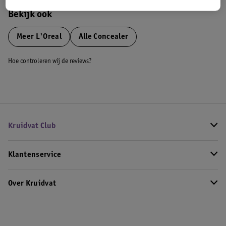
Bekijk ook
Meer
L'Oreal
Alle Concealer
Hoe controleren wij de reviews?
Kruidvat Club
Klantenservice
Over Kruidvat