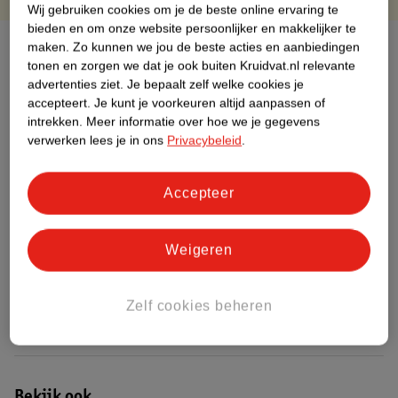
Wij gebruiken cookies om je de beste online ervaring te
bieden en om onze website persoonlijker en makkelijker te
Over dit product
maken.
Zo kunnen we jou de beste acties en aanbiedingen
tonen en zorgen we dat je ook buiten Kruidvat.nl relevante
advertenties ziet.
Je bepaalt zelf welke cookies je
Productinformatie
accepteert.
Je kunt je voorkeuren altijd aanpassen of
intrekken.
Meer informatie over hoe we je gegevens
Etiketinformatie
verwerken lees je in ons
Privacybeleid
.
Nature Impact Score
Accepteer
Dit product heeft (nog) geen Nature
Impact Score.
Weigeren
Meer informatie
Zelf cookies beheren
Bestel & Bezorginformatie