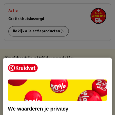
Actie
Gratis thuisbezorgd
Bekijk alle actieproducten
Kruidvat is altijd voordelig
Gratis ophalen in de winkel
Op werkdagen voor 22:00 uur besteld, volgende dag in huis
Gratis thuisbezorgd vanaf 50.00
Gratis retourneren binnen 30 dagen
Gratis punten met je Kruidvat kaart
We waarderen je privacy