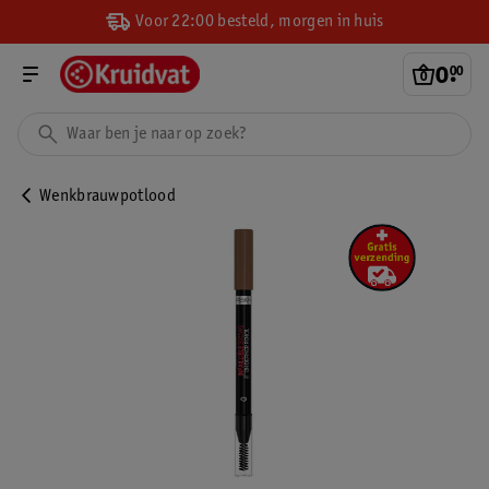
Voor 22:00 besteld, morgen in huis
0
.
00
Wenkbrauwpotlood