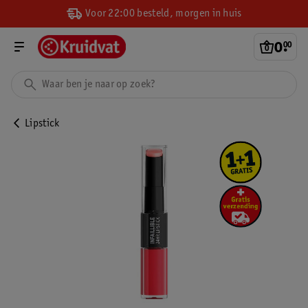
Voor 22:00 besteld, morgen in huis
0
.
00
Lipstick