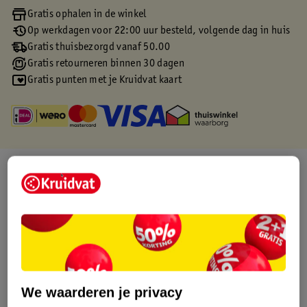
Gratis ophalen in de winkel
Op werkdagen voor 22:00 uur besteld, volgende dag in huis
Gratis thuisbezorgd vanaf 50.00
Gratis retourneren binnen 30 dagen
Gratis punten met je Kruidvat kaart
Over dit product
Productinformatie
Etiketinformatie
Nature Impact Score
We waarderen je privacy
Dit product heeft (nog) geen Nature