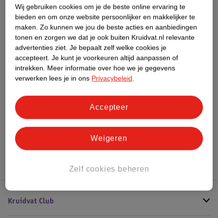
Wij gebruiken cookies om je de beste online ervaring te
Impact Score.
bieden en om onze website persoonlijker en makkelijker te
Meer informatie
maken.
Zo kunnen we jou de beste acties en aanbiedingen
tonen en zorgen we dat je ook buiten Kruidvat.nl relevante
advertenties ziet.
Je bepaalt zelf welke cookies je
Bestel & Bezorginformatie
accepteert.
Je kunt je voorkeuren altijd aanpassen of
intrekken.
Meer informatie over hoe we je gegevens
verwerken lees je in ons
Privacybeleid
.
Bekijk ook
Accepteer
Meer
L'Oreal
Alle Lipstick
Weigeren
Hoe controleren wij de reviews?
Zelf cookies beheren
Kruidvat Club