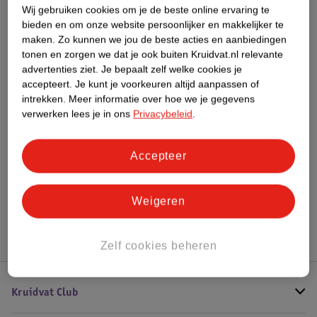
Wij gebruiken cookies om je de beste online ervaring te
Impact Score.
bieden en om onze website persoonlijker en makkelijker te
Meer informatie
maken.
Zo kunnen we jou de beste acties en aanbiedingen
tonen en zorgen we dat je ook buiten Kruidvat.nl relevante
advertenties ziet.
Je bepaalt zelf welke cookies je
Bestel & Bezorginformatie
accepteert.
Je kunt je voorkeuren altijd aanpassen of
intrekken.
Meer informatie over hoe we je gegevens
verwerken lees je in ons
Privacybeleid
.
Bekijk ook
Accepteer
Meer
L'Oreal
Alle Lipstick
Weigeren
Hoe controleren wij de reviews?
Zelf cookies beheren
Kruidvat Club