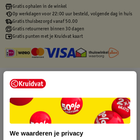
Gratis ophalen in de winkel
Op werkdagen voor 22:00 uur besteld, volgende dag in huis
Gratis thuisbezorgd vanaf 50.00
Gratis retourneren binnen 30 dagen
Gratis punten met je Kruidvat kaart
Over dit product
Productinformatie
Etiketinformatie
Nature Impact Score
We waarderen je privacy
Dit product heeft (nog) geen Nature