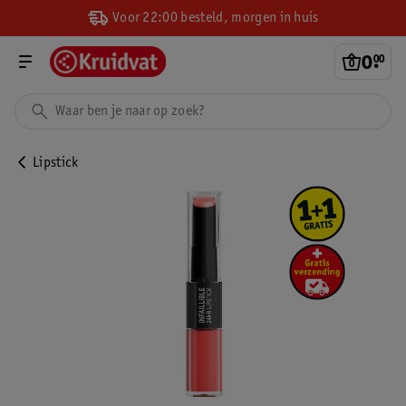
Voor 22:00 besteld, morgen in huis
0
.
00
Lipstick