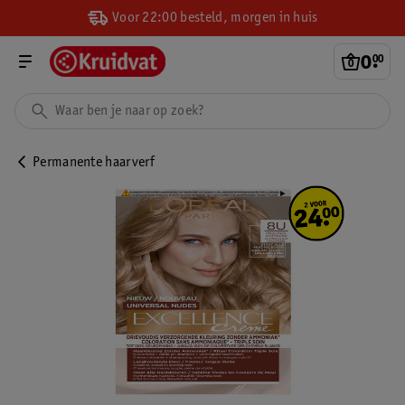
Voor 22:00 besteld, morgen in huis
0
.
00
Permanente haarverf