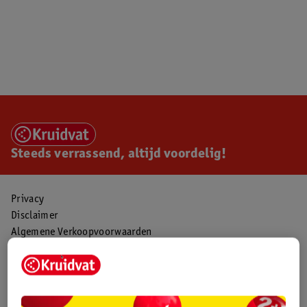
Steeds verrassend, altijd voordelig!
Privacy
Disclaimer
Algemene Verkoopvoorwaarden
Veilig betalen
Zelf cookies beheren