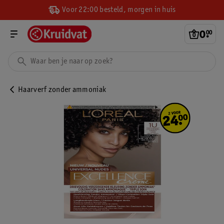
Voor 22:00 besteld, morgen in huis
0
.
00
Haarverf zonder ammoniak