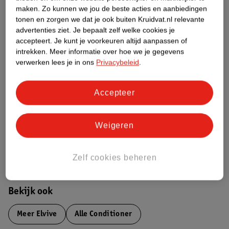
maken.
Zo kunnen we jou de beste acties en aanbiedingen
Productinformatie
tonen en zorgen we dat je ook buiten Kruidvat.nl relevante
advertenties ziet.
Je bepaalt zelf welke cookies je
accepteert.
Je kunt je voorkeuren altijd aanpassen of
Etiketinformatie
intrekken.
Meer informatie over hoe we je gegevens
verwerken lees je in ons
Privacybeleid
.
Nature Impact Score
Dit product heeft (nog) geen Nature
Accepteer
Impact Score.
Meer informatie
Weigeren
Bestel & Bezorginformatie
Zelf cookies beheren
Bekijk ook
Meer
Elvive
Alle Conditioner