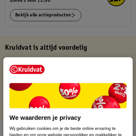
Elvive 3 voor 12.00
Bekijk alle actieproducten
Kruidvat is altijd voordelig
Gratis ophalen in de winkel
Op werkdagen voor 22:00 uur besteld, volgende dag in huis
Gratis thuisbezorgd vanaf 50.00
Gratis retourneren binnen 30 dagen
Gratis punten met je Kruidvat kaart
We waarderen je privacy
Wij gebruiken cookies om je de beste online ervaring te
Over dit product
bieden en om onze website persoonlijker en makkelijker te