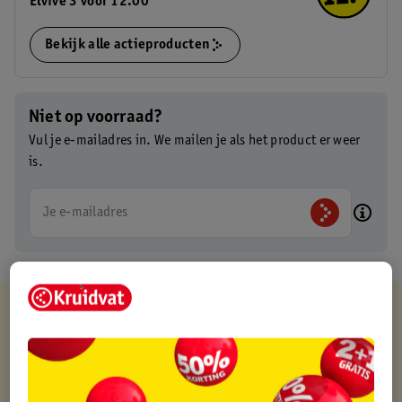
Elvive 3 voor 12.00
Bekijk alle actieproducten
Niet op voorraad?
Vul je e-mailadres in. We mailen je als het product er weer
is.
Je e-mailadres
Kruidvat is altijd voordelig
Gratis ophalen in de winkel
Op werkdagen voor 22:00 uur besteld, volgende dag in huis
Gratis thuisbezorgd vanaf 50.00