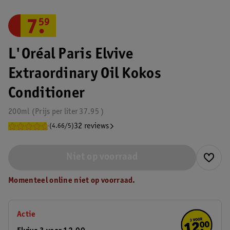
7
.
59
L'Oréal Paris Elvive
Extraordinary Oil Kokos
Conditioner
200ml
Prijs per
liter
37.95
32 reviews
(4.66/5)
Niet op voorraad
Momenteel online niet op voorraad.
Actie