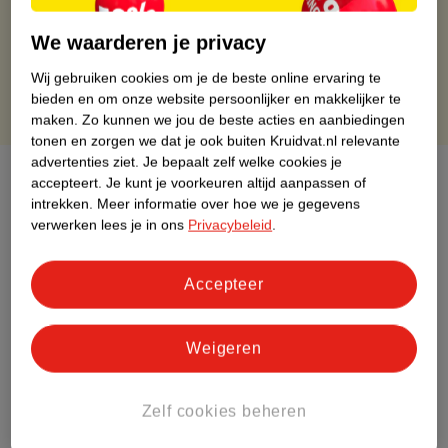
Gratis retourneren binnen 30 dagen
We waarderen je privacy
Gratis punten met je Kruidvat kaart
Wij gebruiken cookies om je de beste online ervaring te
bieden en om onze website persoonlijker en makkelijker te
maken.
Zo kunnen we jou de beste acties en aanbiedingen
tonen en zorgen we dat je ook buiten Kruidvat.nl relevante
advertenties ziet.
Je bepaalt zelf welke cookies je
Over dit product
accepteert.
Je kunt je voorkeuren altijd aanpassen of
intrekken.
Meer informatie over hoe we je gegevens
Productinformatie
verwerken lees je in ons
Privacybeleid
.
Etiketinformatie
Accepteer
Nature Impact Score
Weigeren
Dit product heeft (nog) geen Nature
Impact Score.
Zelf cookies beheren
Meer informatie