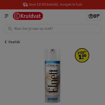
Voor 22:00 besteld, morgen in huis
0
.
00
Haarlak