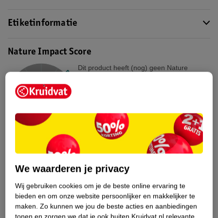
Etiketinformatie
Nature Impact Score
Dit product heeft (nog) geen Nature
Impact Score.
Meer informatie
Bestel & Bezorginformatie
Bekijk ook
We waarderen je privacy
Meer
Elnett
Alle Haarlak
Wij gebruiken cookies om je de beste online ervaring te
bieden en om onze website persoonlijker en makkelijker te
maken.
Zo kunnen we jou de beste acties en aanbiedingen
Hoe controleren wij de reviews?
tonen en zorgen we dat je ook buiten Kruidvat.nl relevante