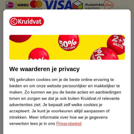
Over dit product
Productinformatie
Etiketinformatie
We waarderen je privacy
Nature Impact Score
Wij gebruiken cookies om je de beste online ervaring te
bieden en om onze website persoonlijker en makkelijker te
Dit product heeft (nog) geen Nature
maken.
Zo kunnen we jou de beste acties en aanbiedingen
Impact Score.
tonen en zorgen we dat je ook buiten Kruidvat.nl relevante
Meer informatie
advertenties ziet.
Je bepaalt zelf welke cookies je
accepteert.
Je kunt je voorkeuren altijd aanpassen of
intrekken.
Meer informatie over hoe we je gegevens
Bestel & Bezorginformatie
verwerken lees je in ons
Privacybeleid
.