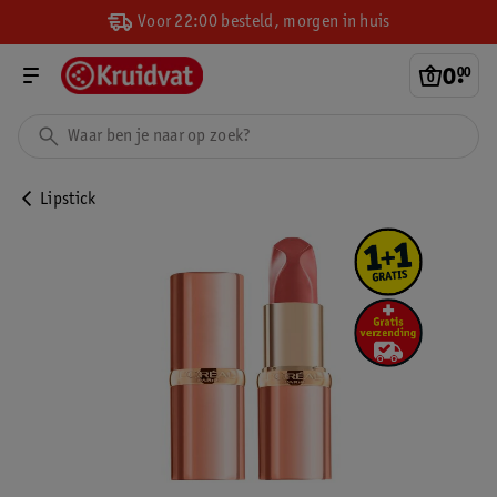
Voor 22:00 besteld, morgen in huis
0
.
00
Lipstick