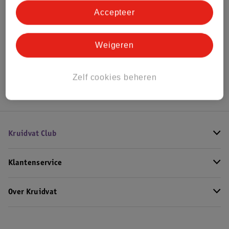
Accepteer
Bekijk ook
Meer
L'Oreal
Alle Lipstick
Weigeren
Hoe controleren wij de reviews?
Zelf cookies beheren
Kruidvat Club
Klantenservice
Over Kruidvat