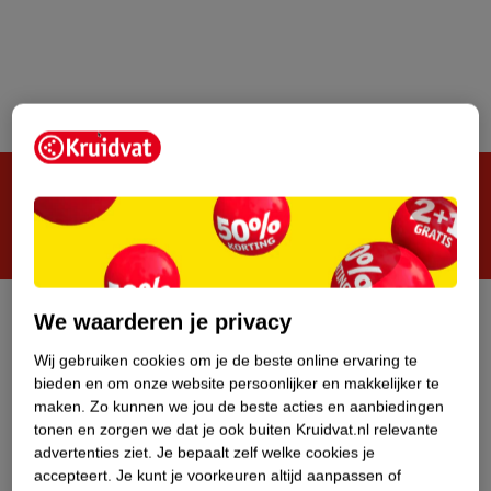
Steeds verrassend, altijd voordelig!
We waarderen je privacy
Privacy
Disclaimer
Wij gebruiken cookies om je de beste online ervaring te
Algemene Verkoopvoorwaarden
bieden en om onze website persoonlijker en makkelijker te
Veilig betalen
maken.
Zo kunnen we jou de beste acties en aanbiedingen
tonen en zorgen we dat je ook buiten Kruidvat.nl relevante
Zelf cookies beheren
advertenties ziet.
Je bepaalt zelf welke cookies je
accepteert.
Je kunt je voorkeuren altijd aanpassen of