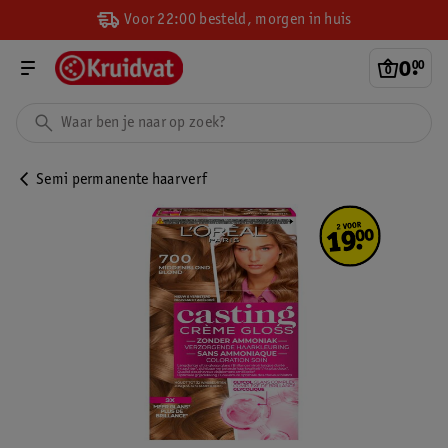
Voor 22:00 besteld, morgen in huis
0
.
00
Semi permanente haarverf