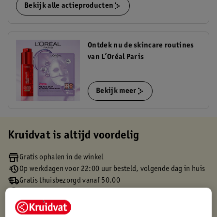
Bekijk alle actieproducten
Ontdek nu de skincare routines
van L’Oréal Paris
Bekijk meer
Kruidvat is altijd voordelig
Gratis ophalen in de winkel
Op werkdagen voor 22:00 uur besteld, volgende dag in huis
Gratis thuisbezorgd vanaf 50.00
Gratis retourneren binnen 30 dagen
Gratis punten met je Kruidvat kaart