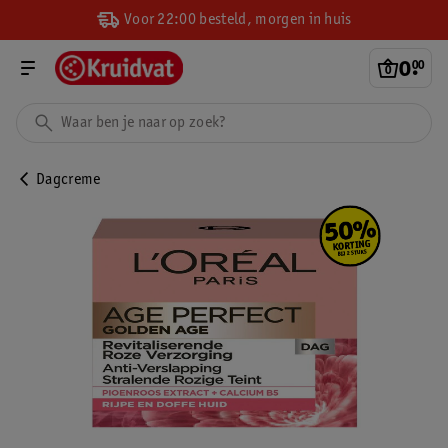
Voor 22:00 besteld, morgen in huis
0
.
00
Dagcreme