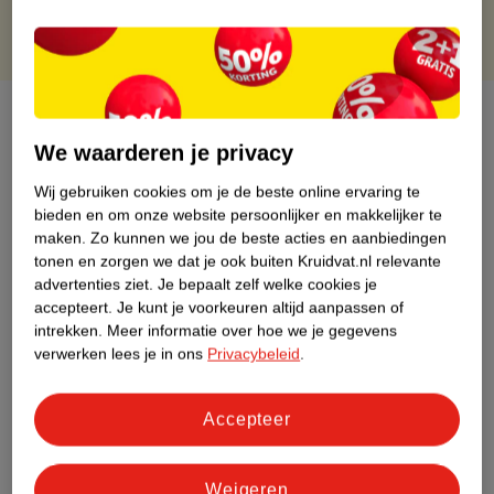
Over dit product
We waarderen je privacy
Productinformatie
Wij gebruiken cookies om je de beste online ervaring te
bieden en om onze website persoonlijker en makkelijker te
Etiketinformatie
maken.
Zo kunnen we jou de beste acties en aanbiedingen
tonen en zorgen we dat je ook buiten Kruidvat.nl relevante
advertenties ziet.
Je bepaalt zelf welke cookies je
Nature Impact Score
accepteert.
Je kunt je voorkeuren altijd aanpassen of
Dit product heeft (nog) geen Nature
intrekken.
Meer informatie over hoe we je gegevens
Impact Score.
verwerken lees je in ons
Privacybeleid
.
Meer informatie
Accepteer
Bestel & Bezorginformatie
Weigeren