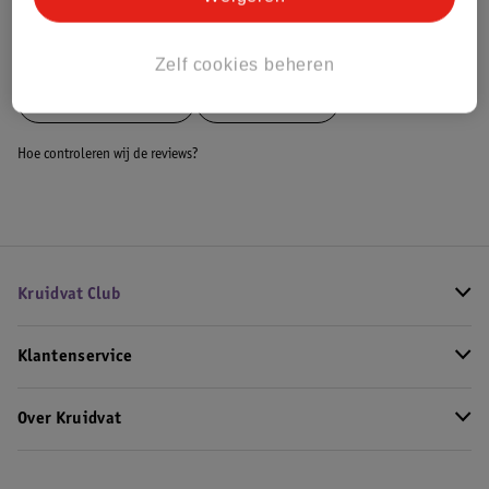
Bekijk ook
Zelf cookies beheren
Meer
L'Oreal Paris
Alle Dagcreme
Hoe controleren wij de reviews?
Kruidvat Club
Klantenservice
Over Kruidvat