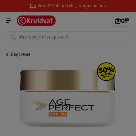
Voor 22:00 besteld, morgen in huis
0
.
00
Dagcreme