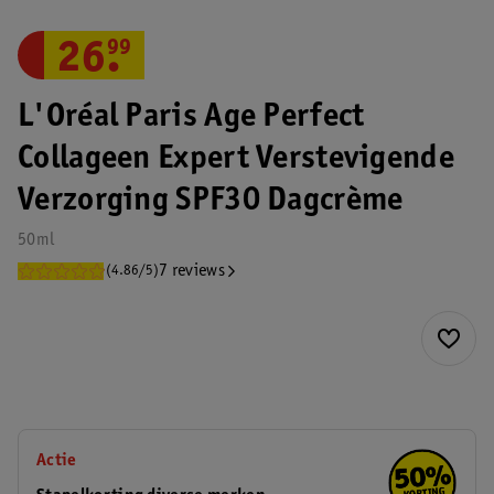
26
.
99
L'Oréal Paris Age Perfect
Collageen Expert Verstevigende
Verzorging SPF30 Dagcrème
50ml
7 reviews
(4.86/5)
Actie