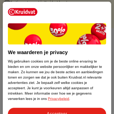
Gratis punten met je Kruidvat kaart
Over dit product
Productinformatie
We waarderen je privacy
Wij gebruiken cookies om je de beste online ervaring te
Etiketinformatie
bieden en om onze website persoonlijker en makkelijker te
maken.
Zo kunnen we jou de beste acties en aanbiedingen
tonen en zorgen we dat je ook buiten Kruidvat.nl relevante
Nature Impact Score
advertenties ziet.
Je bepaalt zelf welke cookies je
Dit product heeft (nog) geen Nature
accepteert.
Je kunt je voorkeuren altijd aanpassen of
Impact Score.
intrekken.
Meer informatie over hoe we je gegevens
Meer informatie
verwerken lees je in ons
Privacybeleid
.
Accepteer