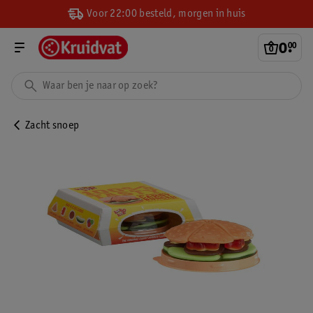
Voor 22:00 besteld, morgen in huis
0
.
00
Zacht snoep