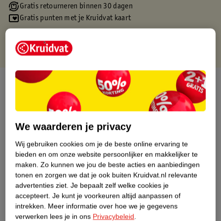
Gratis retourneren binnen 30 dagen
Gratis punten met je Kruidvat kaart
Over dit product
Productinformatie
We waarderen je privacy
Etiketinformatie
Wij gebruiken cookies om je de beste online ervaring te
bieden en om onze website persoonlijker en makkelijker te
Nature Impact Score
maken.
Zo kunnen we jou de beste acties en aanbiedingen
tonen en zorgen we dat je ook buiten Kruidvat.nl relevante
Dit product heeft (nog) geen Nature
advertenties ziet.
Je bepaalt zelf welke cookies je
Impact Score.
accepteert.
Je kunt je voorkeuren altijd aanpassen of
Meer informatie
intrekken.
Meer informatie over hoe we je gegevens
verwerken lees je in ons
Privacybeleid
.