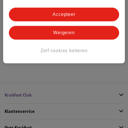
Bestel & Bezorginformatie
Accepteer
Bekijk ook
Weigeren
Meer
Look-O-Look
Alle Zacht snoep
Zelf cookies beheren
Hoe controleren wij de reviews?
Kruidvat Club
Klantenservice