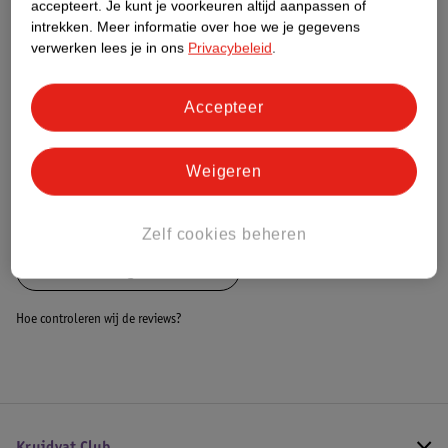
accepteert.
Je kunt je voorkeuren altijd aanpassen of
intrekken.
Meer informatie over hoe we je gegevens
Dit product heeft (nog) geen Nature
verwerken lees je in ons
Privacybeleid
.
Impact Score.
Meer informatie
Accepteer
Bestel & Bezorginformatie
Weigeren
Bekijk ook
Zelf cookies beheren
Alle Skincare geschenksets
Hoe controleren wij de reviews?