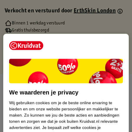
Verkocht en verstuurd door
ErthSkin London
Binnen 1 werkdag verstuurd
Gratis thuisbezorgd
Gratis retourneren via verkooppartner.
Gratis punten met je Kruidvat kaart
Over dit product
We waarderen je privacy
Productinformatie
Wij gebruiken cookies om je de beste online ervaring te
bieden en om onze website persoonlijker en makkelijker te
Etiketinformatie
maken.
Zo kunnen we jou de beste acties en aanbiedingen
tonen en zorgen we dat je ook buiten Kruidvat.nl relevante
advertenties ziet.
Je bepaalt zelf welke cookies je
Nature Impact Score