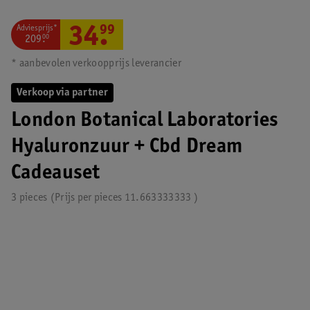
Adviesprijs*
34
.
99
209
.
00
* aanbevolen verkoopprijs leverancier
Verkoop via partner
London Botanical Laboratories
Hyaluronzuur + Cbd Dream
Cadeauset
3 pieces
Prijs per
pieces
11.663333333