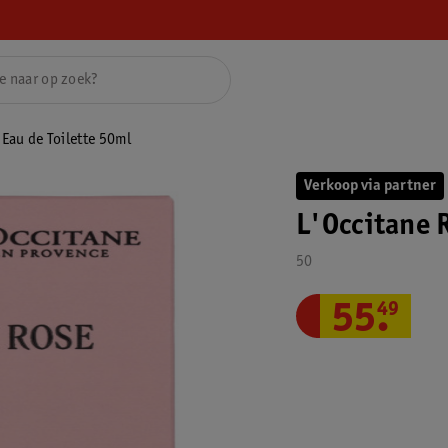
 Eau de Toilette 50ml
Verkoop via partner
L'Occitane R
50
55
.
49