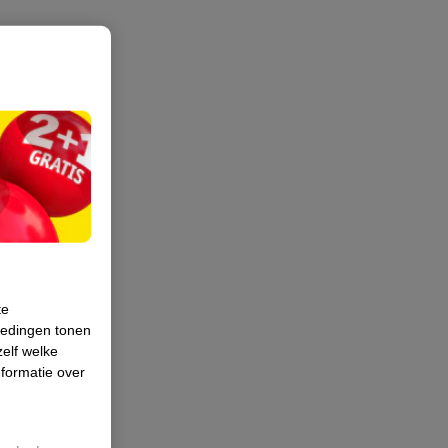
te
iedingen tonen
zelf welke
formatie over