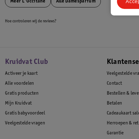
Acce
Meer
L'Occitane
Alle Damesparfum
Hoe controleren wij de reviews?
Kruidvat Club
Klantense
Activeer je kaart
Veelgestelde vr
Alle voordelen
Contact
Gratis producten
Bestellen & lev
Mijn Kruidvat
Betalen
Gratis babyvoordeel
Cadeaukaart sal
Veelgestelde vragen
Herroepen & re
Garantie