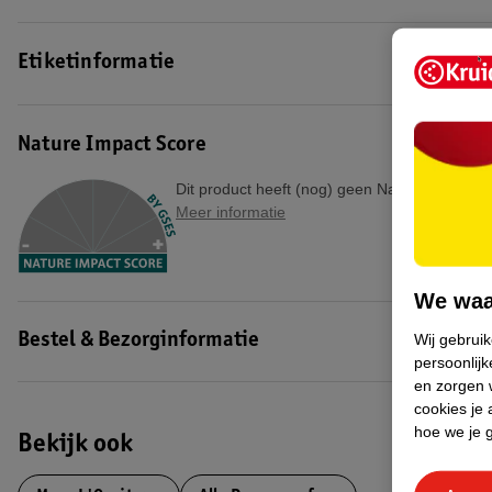
Etiketinformatie
Nature Impact Score
Dit product heeft (nog) geen Nature Impact S
Meer informatie
We waa
Wij gebrui
Bestel & Bezorginformatie
persoonlijk
en zorgen w
cookies je 
hoe we je 
Bekijk ook