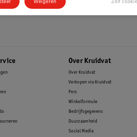
pteer
Weigeren
Zelf cooki
rvice
Over Kruidvat
agen
Over Kruidvat
Verkopen via Kruidvat
eren
Pers
Winkelformule
do
Bedrijfsgegevens
tourneren
Duurzaamheid
Social Media