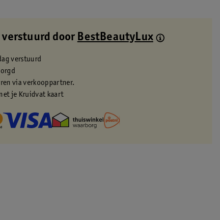
 verstuurd door
BestBeautyLux
dag verstuurd
zorgd
eren via verkooppartner.
met je Kruidvat kaart