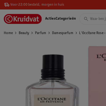
Voor 22:00 besteld, morgen in huis
Acties
Categorieën
Home
Beauty
Parfum
Damesparfum
L'Occitane Rose -