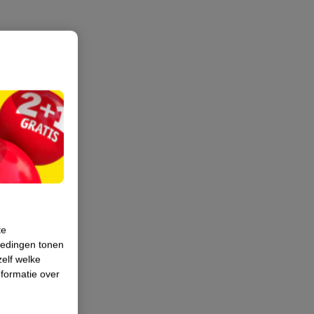
te
iedingen tonen
zelf welke
formatie over