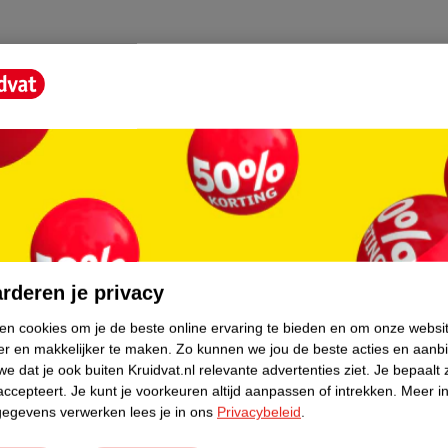
 (BITTER CHERRY) FRUIT EXTRACT,
OL) CITRATE, LIMONENE, LINALOOL,
CI 17200/RED 33, CI 42090/BLUE 1
core.
:
matie beschikbaar te maken via de website
t. Raadpleeg daarom ALTIJD de instructies
rderen je privacy
en en bewaar deze ter referentie
ken cookies om je de beste online ervaring te bieden en om onze websi
er en makkelijker te maken.
Zo kunnen we jou de beste acties en aanb
e dat je ook buiten Kruidvat.nl relevante advertenties ziet.
Je bepaalt 
accepteert.
Je kunt je voorkeuren altijd aanpassen of intrekken.
Meer in
gegevens verwerken lees je in ons
Privacybeleid
.