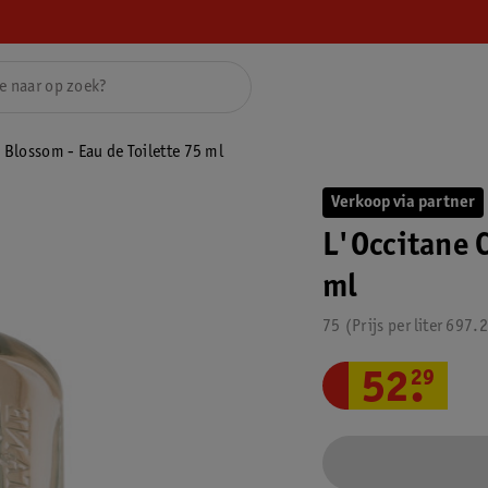
 Blossom - Eau de Toilette 75 ml
Verkoop via partner
L'Occitane C
ml
75
Prijs per
liter
697.
52
.
29