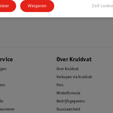
pteer
Weigeren
Zelf cooki
rvice
Over Kruidvat
agen
Over Kruidvat
Verkopen via Kruidvat
eren
Pers
Winkelformule
do
Bedrijfsgegevens
tourneren
Duurzaamheid