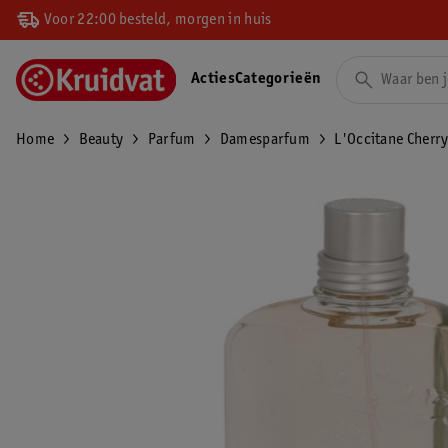
Voor 22:00 besteld, morgen in huis
Acties
Categorieën
Home
Beauty
Parfum
Damesparfum
L'Occitane Cherry