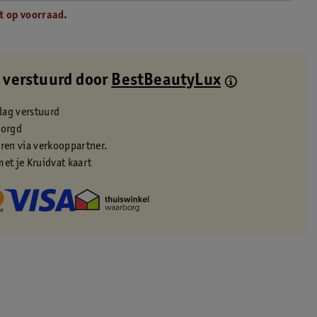
t op voorraad.
 verstuurd door
BestBeautyLux
dag verstuurd
zorgd
eren via verkooppartner.
met je Kruidvat kaart