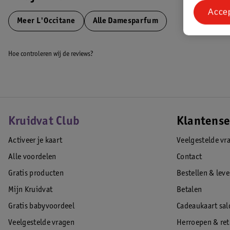
Acce
contactgegevens EU Verantwoordelijke Marktdeelnemer
Meer
L'Occitane
Alle Damesparfum
:04100 Manosque France,-- contact.fr-fr@erborian.com
EAN code:3253581753644
Hoe controleren wij de reviews?
Kruidvat Club
Klantense
Activeer je kaart
Veelgestelde vr
Alle voordelen
Contact
Gratis producten
Bestellen & lev
Mijn Kruidvat
Betalen
Gratis babyvoordeel
Cadeaukaart sal
Veelgestelde vragen
Herroepen & re