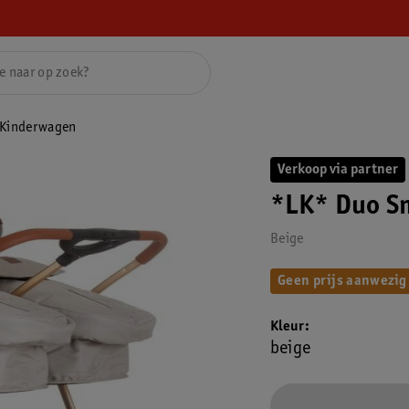
 Kinderwagen
Verkoop via partner
*LK* Duo S
Beige
Geen prijs aanwezig
Kleur
beige