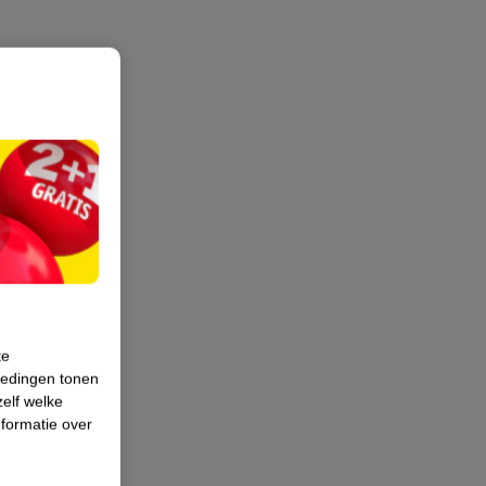
te
iedingen tonen
zelf welke
formatie over