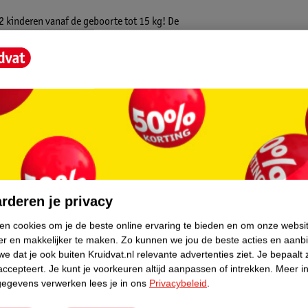
 kinderen vanaf de geboorte tot 15 kg! De
rschillende leeftijden. Hierdoor zijn de
 voorzien van vier wielen waarvan de
gt slechts 8.7 kg en is compact
o kan worden meegenomen.
core.
de kinderwagen. De reiswieg is eenvoudig
en al gebruiken vanaf de geboorte voor een
un je bijvoorbeeld gebruik maken van een
rderen je privacy
nneer beide kindjes ouder zijn dan ongeveer
rvoor kiezen om beide zitjes dezelfde kant
ken cookies om je de beste online ervaring te bieden en om onze websi
r zijn er eindeloze opties voor de
er en makkelijker te maken.
Zo kunnen we jou de beste acties en aanb
e dat je ook buiten Kruidvat.nl relevante advertenties ziet.
Je bepaalt 
accepteert.
Je kunt je voorkeuren altijd aanpassen of intrekken.
Meer in
gegevens verwerken lees je in ons
Privacybeleid
.
 Daarnaast zijn de zitjes voorzien van twee
sgordels met schouderkussentjes. Daarnaast