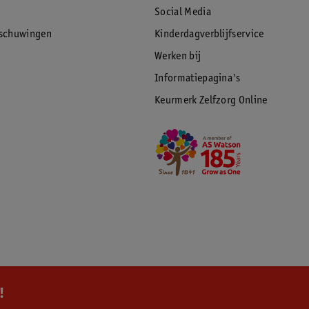
tas en 2 ruime boodschappenmanden
Social Media
inks en rechts apart verkrijgbaar (niet
rschuwingen
Kinderdagverblijfservice
Werken bij
Informatiepagina's
Keurmerk Zelfzorg Online
!