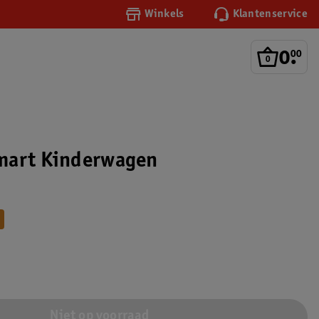
Winkels
Klantenservice
0
.
00
mart Kinderwagen
Niet op voorraad