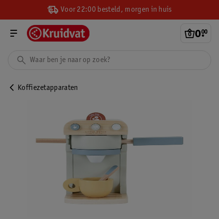
Voor 22:00 besteld, morgen in huis
0
.
00
Koffiezetapparaten