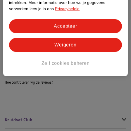
intrekken.
Meer informatie over hoe we je gegevens
Impact Score.
verwerken lees je in ons
Privacybeleid
.
Meer informatie
Accepteer
Bestel & Bezorginformatie
Weigeren
Bekijk ook
Zelf cookies beheren
Alle Koffiezetapparaten
Hoe controleren wij de reviews?
Kruidvat Club