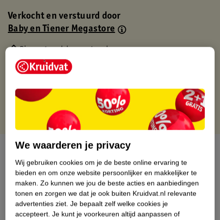
Verkocht en verstuurd door
Baby en Tiener Megastore
Binnen 1 werkdag verstuurd
Gratis thuisbezorgd
Gratis retourneren via verkooppartner.
Gratis punten met je Kruidvat kaart
We waarderen je privacy
Over dit product
Wij gebruiken cookies om je de beste online ervaring te
Productinformatie
bieden en om onze website persoonlijker en makkelijker te
maken.
Zo kunnen we jou de beste acties en aanbiedingen
tonen en zorgen we dat je ook buiten Kruidvat.nl relevante
Nature Impact Score
advertenties ziet.
Je bepaalt zelf welke cookies je
accepteert.
Je kunt je voorkeuren altijd aanpassen of
Dit product heeft (nog) geen Nature