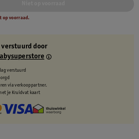
Niet op voorraad
t op voorraad.
 verstuurd door
Babysuperstore
dag verstuurd
zorgd
eren via verkooppartner.
met je Kruidvat kaart