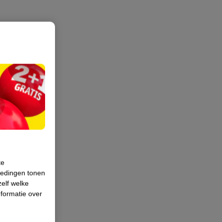
te
iedingen tonen
zelf welke
formatie over