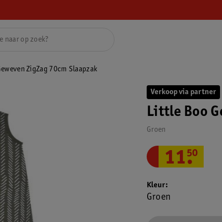
 Geweven ZigZag 70cm Slaapzak
Verkoop via partner
Little Boo 
Groen
11
.
50
Kleur
Groen