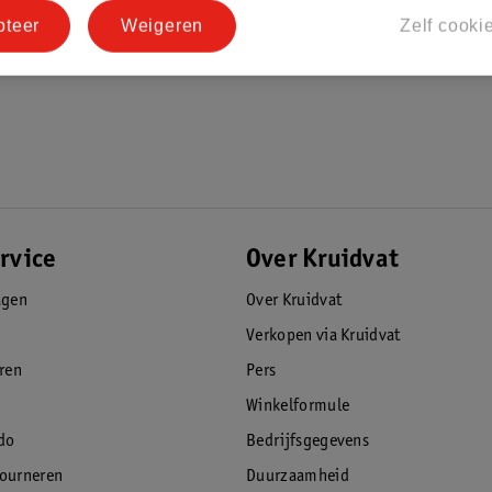
orkomen dat de baby in de slaapzak
pteer
Weigeren
Zelf cooki
 verwijderen van de mouwen; zorg dat dit
zicht slapen.
rvice
Over Kruidvat
agen
Over Kruidvat
Verkopen via Kruidvat
eren
Pers
Winkelformule
do
Bedrijfsgegevens
tourneren
Duurzaamheid