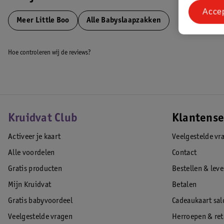
kamertemperatuur. - Goede pasvorm: Gebruik de juiste maat om te vo
Acce
wegglijdt. - Afritsbare mouwen(indien van toepassing): Let op bij het
Meer
Little Boo
Alle Babyslaapzakken
veilig gebeurt. - Altijd onder toezicht: Laat een baby nooit zonder toe
Hoe controleren wij de reviews?
Contactinformatie
Contactnaam:
Van Asten Babysuperstore B.V
Adres:
Kruidvat Club
Klantense
Activeer je kaart
Veelgestelde vr
Ringbaan-Zuid 5, 5021 AA Tilburg, NL
Contact Klantenservice:
Alle voordelen
Contact
Gratis producten
Bestellen & lev
klantenservice@vanastenbabysuperstore.nl
Mijn Kruidvat
Betalen
EAN code:4054703109801
Gratis babyvoordeel
Cadeaukaart sal
Veelgestelde vragen
Herroepen & re