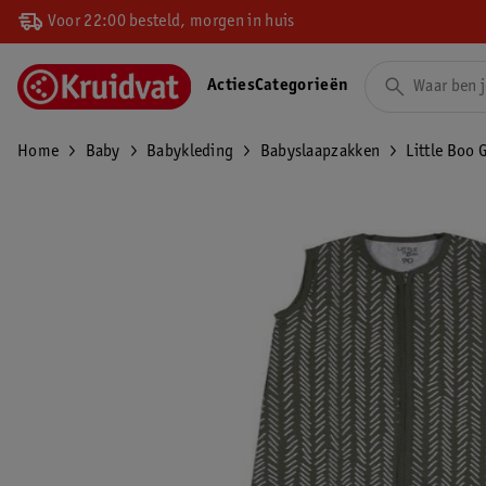
Voor 22:00 besteld, morgen in huis
Acties
Categorieën
Home
Baby
Babykleding
Babyslaapzakken
Little Boo