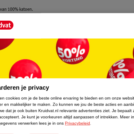
t van 100% katoen.
omermaanden. Wanneer je kindje het warm
is de slaapzak ideaal voor in de zomer. De
an je kindje de slaapzak zelf niet openen en
core.
rderen je privacy
ken cookies om je de beste online ervaring te bieden en om onze websi
er en makkelijker te maken.
Zo kunnen we jou de beste acties en aanb
e dat je ook buiten Kruidvat.nl relevante advertenties ziet.
Je bepaalt 
accepteert.
Je kunt je voorkeuren altijd aanpassen of intrekken.
Meer in
gegevens verwerken lees je in ons
Privacybeleid
.
 pas de kleding onder de slaapzak aan op de