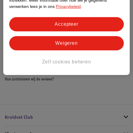
intrekken.
Meer informatie over hoe we je gegevens
Meer informatie
verwerken lees je in ons
Privacybeleid
.
Accepteer
Bestel & Bezorginformatie
Weigeren
Bekijk ook
Zelf cookies beheren
Meer
Liga
Alle Crackers
Hoe controleren wij de reviews?
Kruidvat Club