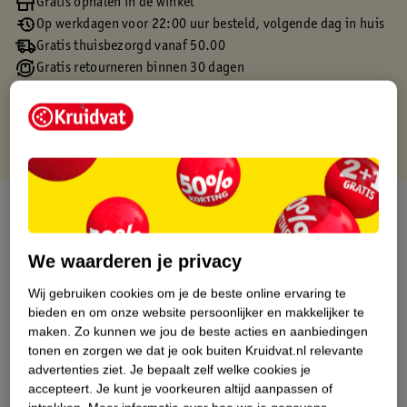
Gratis ophalen in de winkel
Op werkdagen voor 22:00 uur besteld, volgende dag in huis
Gratis thuisbezorgd vanaf 50.00
Gratis retourneren binnen 30 dagen
Gratis punten met je Kruidvat kaart
Over dit product
Productinformatie
We waarderen je privacy
Wij gebruiken cookies om je de beste online ervaring te
Etiketinformatie
bieden en om onze website persoonlijker en makkelijker te
maken.
Zo kunnen we jou de beste acties en aanbiedingen
tonen en zorgen we dat je ook buiten Kruidvat.nl relevante
Nature Impact Score
advertenties ziet.
Je bepaalt zelf welke cookies je
Dit product heeft (nog) geen Nature
accepteert.
Je kunt je voorkeuren altijd aanpassen of
Impact Score.