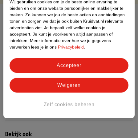
Wij gebruiken cookies om je de beste online ervaring te
bieden en om onze website persoonlijker en makkelijker te
Over dit product
maken.
Zo kunnen we jou de beste acties en aanbiedingen
tonen en zorgen we dat je ook buiten Kruidvat.nl relevante
Productinformatie
advertenties ziet.
Je bepaalt zelf welke cookies je
accepteert.
Je kunt je voorkeuren altijd aanpassen of
intrekken.
Meer informatie over hoe we je gegevens
Etiketinformatie
verwerken lees je in ons
Privacybeleid
.
Nature Impact Score
Accepteer
Dit product heeft (nog) geen Nature
Impact Score.
Weigeren
Meer informatie
Zelf cookies beheren
Bestel & Bezorginformatie
Bekijk ook