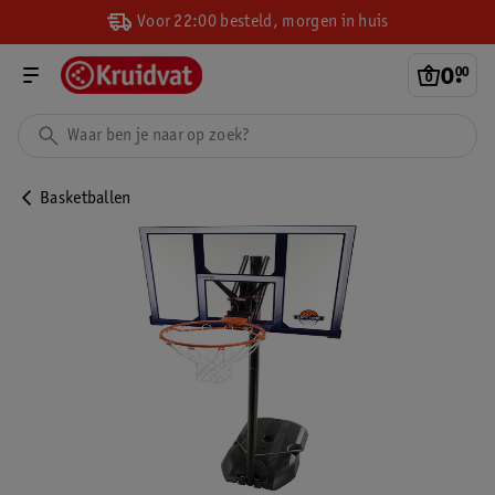
Voor 22:00 besteld, morgen in huis
0
.
00
Basketballen