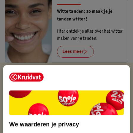
Witte tanden: zo maak je je
tanden witter!
Hier ontdek je alles over het witter
maken van je tanden.
Lees meer
Verkocht en verstuurd door
Buffalo.nl B.V.
Binnen 1 werkdag verstuurd
Gratis thuisbezorgd
Gratis retourneren via verkooppartner.
Gratis punten met je Kruidvat kaart
We waarderen je privacy