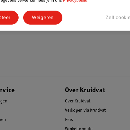
gegevens verwerken lees je in ons
Privacybeleid
.
pteer
Weigeren
Zelf cooki
het stuur verstelbaar in hoogte. Kies tussen
eit de step dus gewoon mee! Ook kan de step
et wel op: het maximale gewicht om te step
t achterwiel. Zo kunnen kinderen op elk
ide makkelijk te besturen door het stuur
oor dat het stuur niet hard schokt. Omdat de
rvice
Over Kruidvat
bels getild worden.
agen
Over Kruidvat
Verkopen via Kruidvat
eren
Pers
Winkelformule