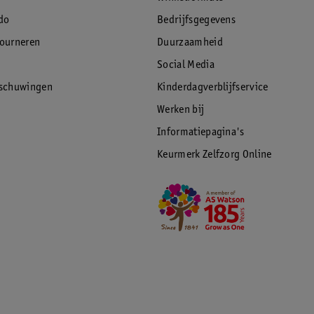
 weg kan rijden. Je hoeft alleen het stuur in
len kunnen eenvoudig vervangen worden met
do
Bedrijfsgegevens
ide heb je dus jarenlang plezier!
tourneren
Duurzaamheid
Social Media
rschuwingen
Kinderdagverblijfservice
Werken bij
Informatiepagina's
Keurmerk Zelfzorg Online
!