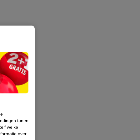
te
iedingen tonen
zelf welke
formatie over