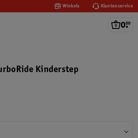
Winkels
Klantenservice
0
.
00
urboRide Kinderstep