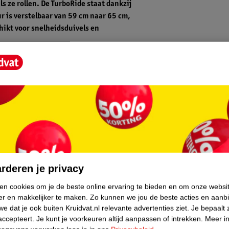
s ze rollen. De TurboRide staat dankzij
r is verstelbaar van
59 cm naar 65 cm,
ikt voor snelheidsduivels en
core.
rderen je privacy
ken cookies om je de beste online ervaring te bieden en om onze websi
an PU-materiaal. Doordat de step twee
er en makkelijker te maken.
Zo kunnen we jou de beste acties en aanb
makkelijk zijn/haar balans bewaren tijdens
e dat je ook buiten Kruidvat.nl relevante advertenties ziet.
Je bepaalt 
 de wielen draaien geven ze een vrolijke
accepteert.
Je kunt je voorkeuren altijd aanpassen of intrekken.
Meer in
tbaar voor jou en voor anderen.