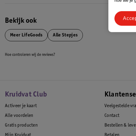
hoe we je 
5 tot 8 jaar
Acce
Om te zorgen dat iedereen tussen de 5-8 jaar de step kan gebruiken, is 
Bekijk ook
een hoogte van 59 cm, 65 cm, 71 cm of 77 cm. Groeit je kind, dan gro
zo makkelijk gedeeld worden tussen broertjes, zusjes, vrienden etc. L
Meer
LifeGoods
Alle Stepjes
te gebruiken is 50 kg.
Hoe controleren wij de reviews?
Veilig voetrempedaal
Voor de extra veiligheid heeft de TurboRide een ingebouwde rem bij he
moment remmen en komen ze snel tot stilstand. Daarnaast is de TurboR
naar links of naar rechts te kantelen. De zachte handgrepen zorgen erv
Kruidvat Club
Klantense
step slechts 2,4 kg weegt is kan hij makkelijk over stoepranden en hob
Activeer je kaart
Veelgestelde vr
Alle voordelen
Contact
Gratis producten
Bestellen & lev
Eenvoudig in elkaar te zetten
Mijn Kruidvat
Betalen