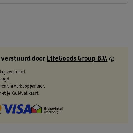
 verstuurd door
LifeGoods Group B.V.
dag verstuurd
zorgd
eren via verkooppartner.
met je Kruidvat kaart