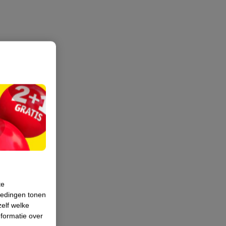
te
iedingen tonen
zelf welke
formatie over