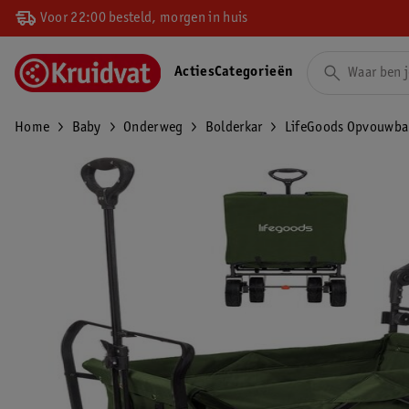
Voor 22:00 besteld, morgen in huis
Acties
Categorieën
Home
Baby
Onderweg
Bolderkar
LifeGoods Opvouwbar