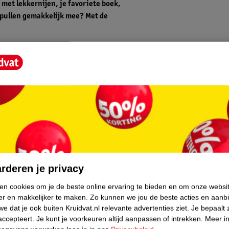
 met lekkernijen, je favoriete boek,
 spullen gemakkelijk mee? Met de
epele 360° draaiende rubberen wielen en de
er elk terrein. Het design van de bolderkar
ikt worden, wat het nog gemakkelijker
core.
die onhandig in gebruik zijn. Dit is de
bolderkar opbergen? Ook dat is geen
rderen je privacy
ngssysteem en kan op zichzelf staan.
ken cookies om je de beste online ervaring te bieden en om onze websi
er en makkelijker te maken.
Zo kunnen we jou de beste acties en aanb
 een litercapaciteit van 13,8L en een
e dat je ook buiten Kruidvat.nl relevante advertenties ziet.
Je bepaalt 
s aan al je kleinere items. Denk aan hapjes
accepteert.
Je kunt je voorkeuren altijd aanpassen of intrekken.
Meer in
r een ontspannen dagje aan het strand.