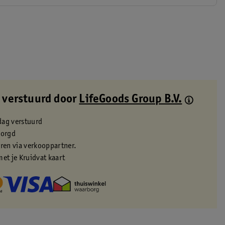
 verstuurd door
LifeGoods Group B.V.
dag verstuurd
zorgd
eren via verkooppartner.
met je Kruidvat kaart