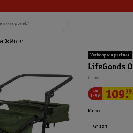
e Bolderkar
Verkoop via partner
LifeGoods 
Groen
van
109
.
99
149
.
99
Kleur
Groen