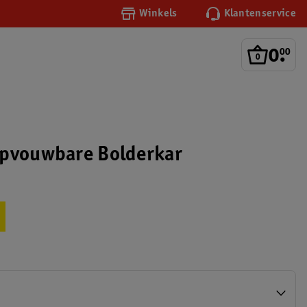
Winkels
Klantenservice
0
.
00
Opvouwbare Bolderkar