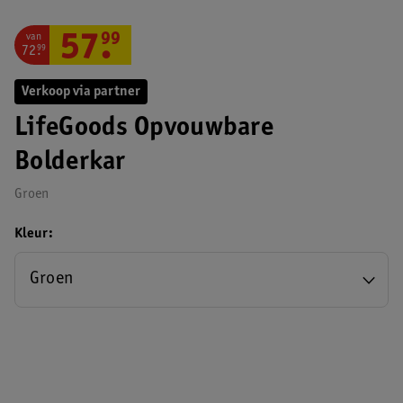
van
57
.
99
72
.
99
Verkoop via partner
LifeGoods Opvouwbare
Bolderkar
Groen
Kleur
Groen