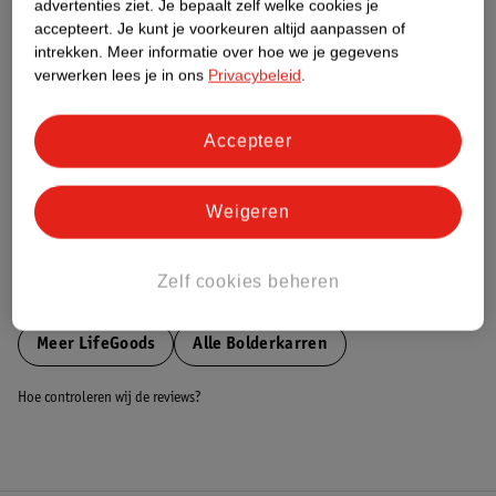
advertenties ziet.
Je bepaalt zelf welke cookies je
accepteert.
Je kunt je voorkeuren altijd aanpassen of
Nature Impact Score
intrekken.
Meer informatie over hoe we je gegevens
verwerken lees je in ons
Privacybeleid
.
Dit product heeft (nog) geen Nature
Impact Score.
Meer informatie
Accepteer
Bestel & Bezorginformatie
Weigeren
Zelf cookies beheren
Bekijk ook
Meer
LifeGoods
Alle Bolderkarren
Hoe controleren wij de reviews?