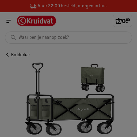
Voor 22:00 besteld, morgen in huis
0
.
00
Bolderkar