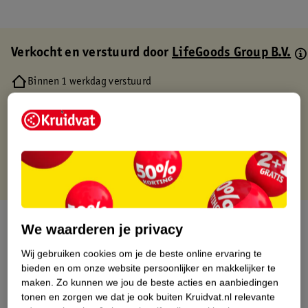
Verkocht en verstuurd door
LifeGoods Group B.V.
Binnen 1 werkdag verstuurd
Gratis thuisbezorgd
Gratis retourneren via verkooppartner.
Gratis punten met je Kruidvat kaart
Over dit product
We waarderen je privacy
Productinformatie
Wij gebruiken cookies om je de beste online ervaring te
bieden en om onze website persoonlijker en makkelijker te
maken.
Zo kunnen we jou de beste acties en aanbiedingen
Etiketinformatie
tonen en zorgen we dat je ook buiten Kruidvat.nl relevante