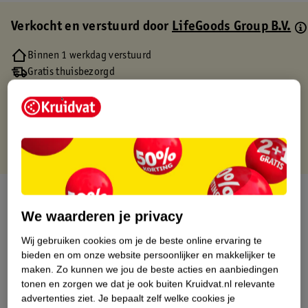
Verkocht en verstuurd door
LifeGoods Group B.V.
Binnen 1 werkdag verstuurd
Gratis thuisbezorgd
Gratis retourneren via verkooppartner.
Gratis punten met je Kruidvat kaart
Over dit product
We waarderen je privacy
Productinformatie
Wij gebruiken cookies om je de beste online ervaring te
bieden en om onze website persoonlijker en makkelijker te
Etiketinformatie
maken.
Zo kunnen we jou de beste acties en aanbiedingen
tonen en zorgen we dat je ook buiten Kruidvat.nl relevante
advertenties ziet.
Je bepaalt zelf welke cookies je