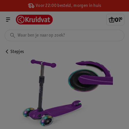
Voor 22:00 besteld, morgen in huis
0
.
00
Stepjes