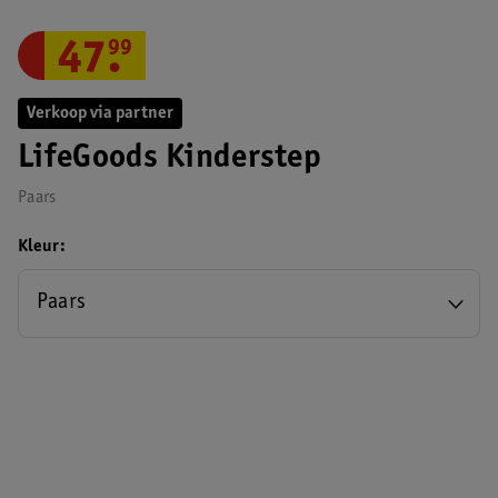
47
.
99
Verkoop via partner
LifeGoods Kinderstep
Paars
Kleur
Paars