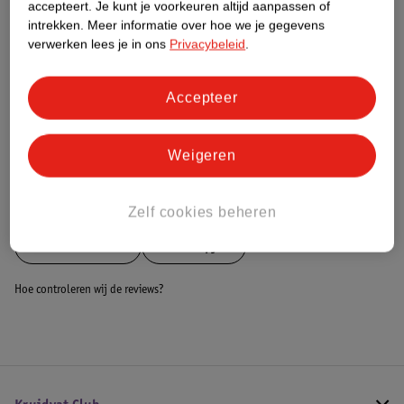
Nature Impact Score
accepteert.
Je kunt je voorkeuren altijd aanpassen of
intrekken.
Meer informatie over hoe we je gegevens
Dit product heeft (nog) geen Nature
verwerken lees je in ons
Privacybeleid
.
Impact Score.
Meer informatie
Accepteer
Bestel & Bezorginformatie
Weigeren
Bekijk ook
Zelf cookies beheren
Meer
LifeGoods
Alle Stepjes
Hoe controleren wij de reviews?