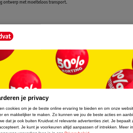
g ontwerp met moeiteloos transport.
.
t de kar soepel over diverse ondergronden.
ne ruimtes of de auto.
totende coating en verwijderbare stof voor
re bolderkar is de ideale oplossing voor
stival bolderkar of voor op de camping, en na
core.
rderen je privacy
ken cookies om je de beste online ervaring te bieden en om onze websi
er en makkelijker te maken.
Zo kunnen we jou de beste acties en aanb
e dat je ook buiten Kruidvat.nl relevante advertenties ziet.
Je bepaalt 
accepteert.
Je kunt je voorkeuren altijd aanpassen of intrekken.
Meer in