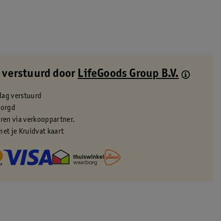
 verstuurd door
LifeGoods Group B.V.
dag verstuurd
zorgd
eren via verkooppartner.
met je Kruidvat kaart