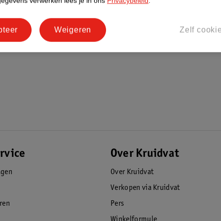
gegevens verwerken lees je in ons
Privacybeleid
.
pteer
Weigeren
Zelf cooki
ndaag nog en ervaar het gemak!
rvice
Over Kruidvat
agen
Over Kruidvat
Verkopen via Kruidvat
eren
Pers
Winkelformule