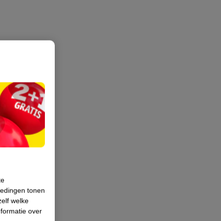
te
iedingen tonen
zelf welke
formatie over