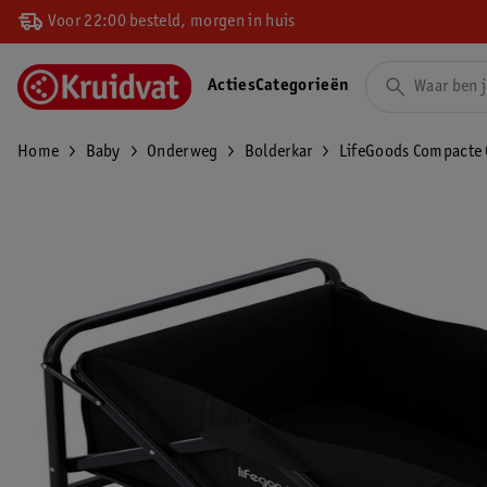
Voor 22:00 besteld, morgen in huis
Acties
Categorieën
Home
Baby
Onderweg
Bolderkar
LifeGoods Compacte