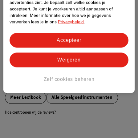
advertenties ziet.
Je bepaalt zelf welke cookies je
accepteert.
Je kunt je voorkeuren altijd aanpassen of
Nature Impact Score
intrekken.
Meer informatie over hoe we je gegevens
verwerken lees je in ons
Privacybeleid
.
Dit product heeft (nog) geen Nature
Impact Score.
Meer informatie
Accepteer
Weigeren
Bestel & Bezorginformatie
Zelf cookies beheren
Bekijk ook
Meer
Lexibook
Alle Speelgoedinstrumenten
Hoe controleren wij de reviews?