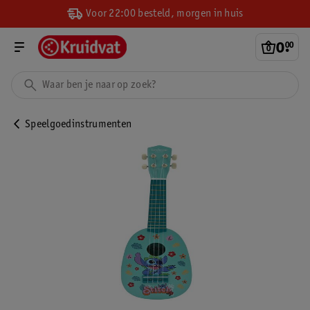
Voor 22:00 besteld, morgen in huis
0
.
00
Speelgoedinstrumenten