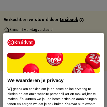
Verkocht en verstuurd door
Lexibook
Binnen 1 werkdag verstuurd
Gratis thuisbezorgd
Gratis retourneren via verkooppartner.
Gratis punten met je Kruidvat kaart
Over dit product
We waarderen je privacy
Wij gebruiken cookies om je de beste online ervaring te
Productinformatie
bieden en om onze website persoonlijker en makkelijker te
maken.
Zo kunnen we jou de beste acties en aanbiedingen
Etiketinformatie
tonen en zorgen we dat je ook buiten Kruidvat.nl relevante