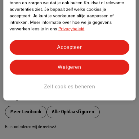
tonen en zorgen we dat je ook buiten Kruidvat.nl relevante
Etiketinformatie
advertenties ziet.
Je bepaalt zelf welke cookies je
accepteert.
Je kunt je voorkeuren altijd aanpassen of
intrekken.
Meer informatie over hoe we je gegevens
Nature Impact Score
verwerken lees je in ons
Privacybeleid
.
Dit product heeft (nog) geen Nature
Impact Score.
Accepteer
Meer informatie
Weigeren
Bestel & Bezorginformatie
Zelf cookies beheren
Bekijk ook
Meer
Lexibook
Alle Opblaasfiguren
Hoe controleren wij de reviews?