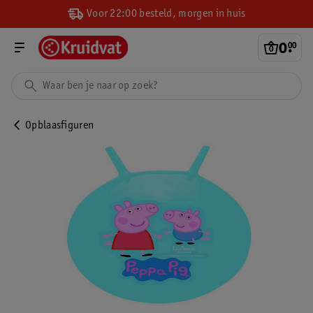
Voor 22:00 besteld, morgen in huis
0
.
00
Opblaasfiguren