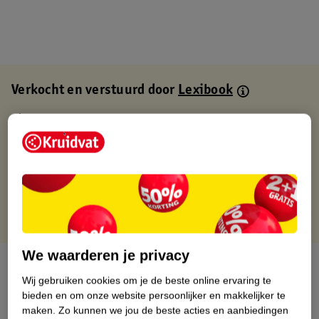
Verkocht en verstuurd door
Lexibook
Binnen 1 werkdag verstuurd
Gratis thuisbezorgd
Gratis retourneren via verkooppartner.
Gratis punten met je Kruidvat kaart
We waarderen je privacy
Over dit product
Wij gebruiken cookies om je de beste online ervaring te
bieden en om onze website persoonlijker en makkelijker te
Productinformatie
maken.
Zo kunnen we jou de beste acties en aanbiedingen