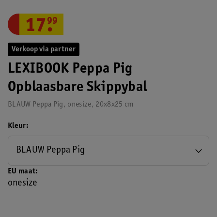
17
.
99
Verkoop via partner
LEXIBOOK Peppa Pig
Opblaasbare Skippybal
BLAUW Peppa Pig, onesize, 20x8x25 cm
Kleur
BLAUW Peppa Pig
EU maat
onesize