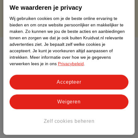
Gratis punten met je Kruidvat kaart
We waarderen je privacy
Wij gebruiken cookies om je de beste online ervaring te
bieden en om onze website persoonlijker en makkelijker te
maken.
Zo kunnen we jou de beste acties en aanbiedingen
tonen en zorgen we dat je ook buiten Kruidvat.nl relevante
advertenties ziet.
Je bepaalt zelf welke cookies je
Over dit product
accepteert.
Je kunt je voorkeuren altijd aanpassen of
intrekken.
Meer informatie over hoe we je gegevens
Productinformatie
verwerken lees je in ons
Privacybeleid
.
Etiketinformatie
Accepteer
Nature Impact Score
Weigeren
Dit product heeft (nog) geen Nature
Impact Score.
Meer informatie
Zelf cookies beheren