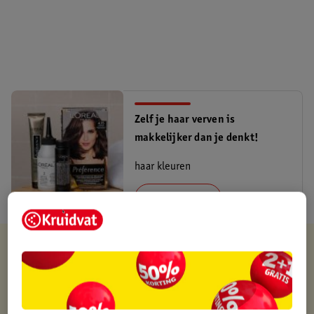
Zelf je haar verven is
makkelijker dan je denkt!
haar kleuren
Lees meer
Verkocht en verstuurd door
Lexibook
Binnen 1 werkdag verstuurd
Gratis thuisbezorgd
Gratis retourneren via verkooppartner.