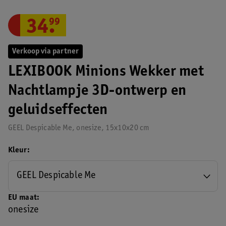
34
.
99
Verkoop via partner
LEXIBOOK Minions Wekker met
Nachtlampje 3D-ontwerp en
geluidseffecten
GEEL Despicable Me, onesize, 15x10x20 cm
Kleur
GEEL Despicable Me
EU maat
onesize