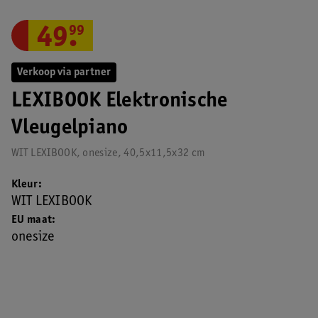
49
.
99
Verkoop via partner
LEXIBOOK Elektronische
Vleugelpiano
WIT LEXIBOOK, onesize, 40,5x11,5x32 cm
Kleur
WIT LEXIBOOK
EU maat
onesize