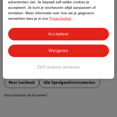
advertenties ziet.
Je bepaalt zelf welke cookies je
accepteert.
Je kunt je voorkeuren altijd aanpassen of
Nature Impact Score
intrekken.
Meer informatie over hoe we je gegevens
verwerken lees je in ons
Privacybeleid
.
Dit product heeft (nog) geen Nature
Impact Score.
Meer informatie
Accepteer
Weigeren
Bestel & Bezorginformatie
Zelf cookies beheren
Bekijk ook
Meer
Lexibook
Alle Speelgoedinstrumenten
Hoe controleren wij de reviews?