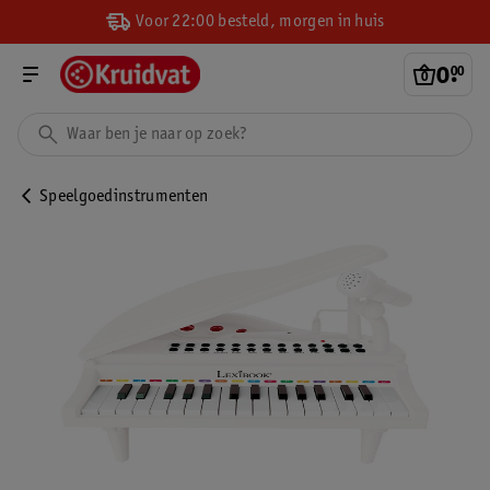
Voor 22:00 besteld, morgen in huis
0
.
00
Speelgoedinstrumenten