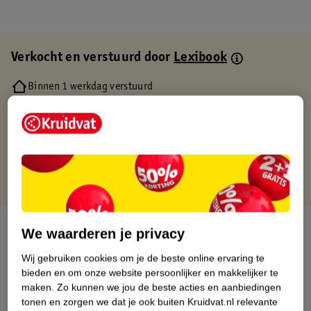
Verkocht en verstuurd door
Lexibook
Binnen 1 werkdag verstuurd
Gratis thuisbezorgd
Gratis retourneren via verkooppartner.
Gratis punten met je Kruidvat kaart
Over dit product
We waarderen je privacy
Wij gebruiken cookies om je de beste online ervaring te
Productinformatie
bieden en om onze website persoonlijker en makkelijker te
maken.
Zo kunnen we jou de beste acties en aanbiedingen
Etiketinformatie
tonen en zorgen we dat je ook buiten Kruidvat.nl relevante