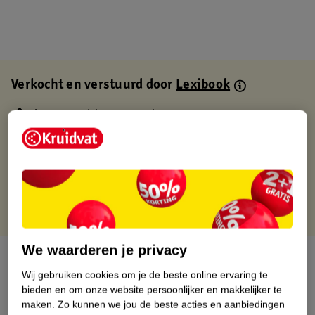
Verkocht en verstuurd door
Lexibook
Binnen 1 werkdag verstuurd
Gratis thuisbezorgd
Gratis retourneren via verkooppartner.
Gratis punten met je Kruidvat kaart
We waarderen je privacy
Over dit product
Wij gebruiken cookies om je de beste online ervaring te
Productinformatie
bieden en om onze website persoonlijker en makkelijker te
maken.
Zo kunnen we jou de beste acties en aanbiedingen