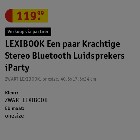
119
.
99
Verkoop via partner
LEXIBOOK Een paar Krachtige
Stereo Bluetooth Luidsprekers
iParty
ZWART LEXIBOOK, onesize, 40,5x17,5x24 cm
Kleur
ZWART LEXIBOOK
EU maat
onesize