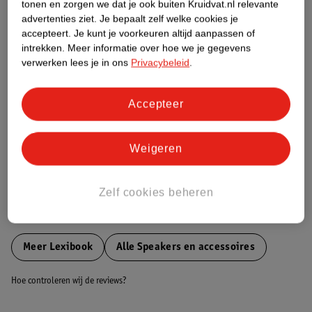
tonen en zorgen we dat je ook buiten Kruidvat.nl relevante
Etiketinformatie
advertenties ziet.
Je bepaalt zelf welke cookies je
accepteert.
Je kunt je voorkeuren altijd aanpassen of
intrekken.
Meer informatie over hoe we je gegevens
Nature Impact Score
verwerken lees je in ons
Privacybeleid
.
Dit product heeft (nog) geen Nature
Impact Score.
Accepteer
Meer informatie
Weigeren
Bestel & Bezorginformatie
Zelf cookies beheren
Bekijk ook
Meer
Lexibook
Alle Speakers en accessoires
Hoe controleren wij de reviews?