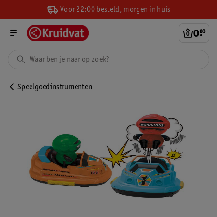
Voor 22:00 besteld, morgen in huis
0
.
00
Speelgoedinstrumenten