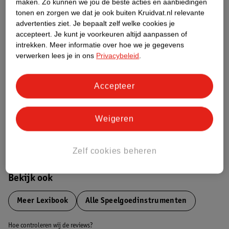
Productinformatie
maken.
Zo kunnen we jou de beste acties en aanbiedingen
tonen en zorgen we dat je ook buiten Kruidvat.nl relevante
advertenties ziet.
Je bepaalt zelf welke cookies je
Etiketinformatie
accepteert.
Je kunt je voorkeuren altijd aanpassen of
intrekken.
Meer informatie over hoe we je gegevens
verwerken lees je in ons
Privacybeleid
.
Nature Impact Score
Dit product heeft (nog) geen Nature
Accepteer
Impact Score.
Meer informatie
Weigeren
Bestel & Bezorginformatie
Zelf cookies beheren
Bekijk ook
Meer
Lexibook
Alle Speelgoedinstrumenten
Hoe controleren wij de reviews?