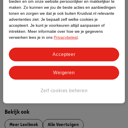
Over dit product
bieden en om onze website persoonlijker en makkelijker te
maken.
Zo kunnen we jou de beste acties en aanbiedingen
Productinformatie
tonen en zorgen we dat je ook buiten Kruidvat.nl relevante
advertenties ziet.
Je bepaalt zelf welke cookies je
accepteert.
Je kunt je voorkeuren altijd aanpassen of
Etiketinformatie
intrekken.
Meer informatie over hoe we je gegevens
verwerken lees je in ons
Privacybeleid
.
Nature Impact Score
Accepteer
Dit product heeft (nog) geen Nature
Impact Score.
Meer informatie
Weigeren
Bestel & Bezorginformatie
Zelf cookies beheren
Bekijk ook
Meer
Lexibook
Alle Voertuigen