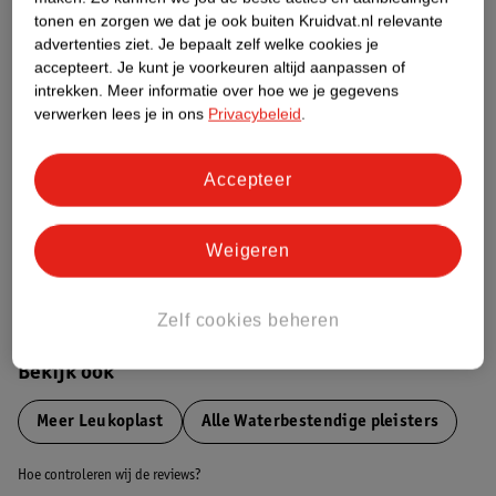
tonen en zorgen we dat je ook buiten Kruidvat.nl relevante
advertenties ziet.
Je bepaalt zelf welke cookies je
Etiketinformatie
accepteert.
Je kunt je voorkeuren altijd aanpassen of
intrekken.
Meer informatie over hoe we je gegevens
verwerken lees je in ons
Privacybeleid
.
Nature Impact Score
Dit product heeft (nog) geen Nature
Impact Score.
Accepteer
Meer informatie
Weigeren
Bestel & Bezorginformatie
Zelf cookies beheren
Bekijk ook
Meer
Leukoplast
Alle Waterbestendige pleisters
Hoe controleren wij de reviews?