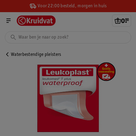
Voor 22:00 besteld, morgen in huis
0
.
00
Waterbestendige pleisters