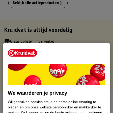
Bekijk alle actieproducten
Kruidvat is altijd voordelig
Gratis ophalen in de winkel
Op werkdagen voor 22:00 uur besteld, volgende dag in huis
Gratis thuisbezorgd vanaf 50.00
Gratis retourneren binnen 30 dagen
Gratis punten met je Kruidvat kaart
We waarderen je privacy
Over dit product
Wij gebruiken cookies om je de beste online ervaring te
bieden en om onze website persoonlijker en makkelijker te
Productinformatie
maken.
Zo kunnen we jou de beste acties en aanbiedingen