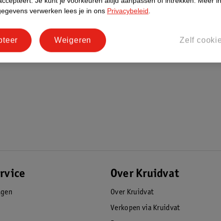
accepteert.
Je kunt je voorkeuren altijd aanpassen of intrekken.
Meer in
gegevens verwerken lees je in ons
Privacybeleid
.
pteer
Weigeren
Zelf cooki
rvice
Over Kruidvat
agen
Over Kruidvat
Verkopen via Kruidvat