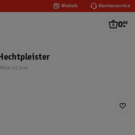
Winkels
Klantenservice
0
.
00
Hechtpleister
500cm x 2,5cm