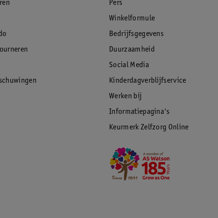
eren
Pers
Winkelformule
do
Bedrijfsgegevens
tourneren
Duurzaamheid
Social Media
rschuwingen
Kinderdagverblijfservice
Werken bij
Informatiepagina's
Keurmerk Zelfzorg Online