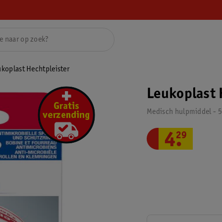
koplast Hechtpleister
Leukoplast 
Medisch hulpmiddel - 
4
.
29