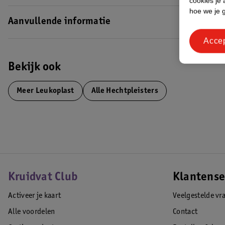
cookies je 
hoe we je 
Aanvullende informatie
Acce
Bekijk ook
Meer
Leukoplast
Alle Hechtpleisters
Kruidvat Club
Klantense
Activeer je kaart
Veelgestelde vr
Alle voordelen
Contact