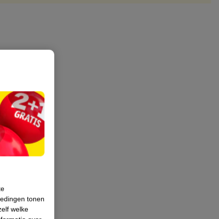
te
iedingen tonen
zelf welke