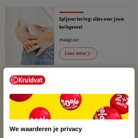
Spijsvertering: alles over jouw
buikgevoel
maagzuur
Lees meer
Verkocht en verstuurd door
PimXL
Binnen 1 werkdag verstuurd
Gratis thuisbezorgd
Gratis retourneren via verkooppartner.
Gratis punten met je Kruidvat kaart
We waarderen je privacy