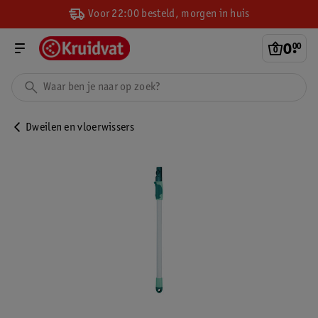
Voor 22:00 besteld, morgen in huis
0
.
00
Dweilen en vloerwissers