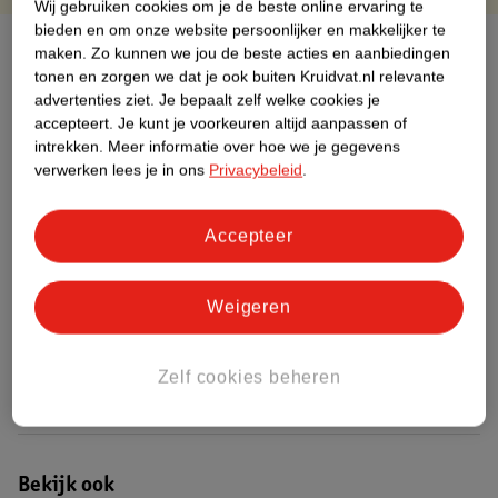
Wij gebruiken cookies om je de beste online ervaring te
bieden en om onze website persoonlijker en makkelijker te
Over dit product
maken.
Zo kunnen we jou de beste acties en aanbiedingen
tonen en zorgen we dat je ook buiten Kruidvat.nl relevante
Productinformatie
advertenties ziet.
Je bepaalt zelf welke cookies je
accepteert.
Je kunt je voorkeuren altijd aanpassen of
intrekken.
Meer informatie over hoe we je gegevens
Etiketinformatie
verwerken lees je in ons
Privacybeleid
.
Nature Impact Score
Accepteer
Dit product heeft (nog) geen Nature
Impact Score.
Weigeren
Meer informatie
Zelf cookies beheren
Bestel & Bezorginformatie
Bekijk ook