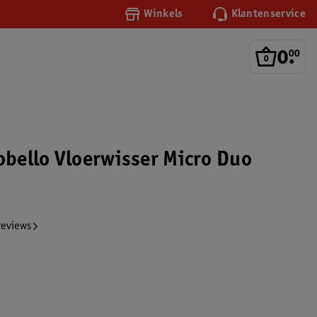
Winkels
Klantenservice
0
.
00
cobello Vloerwisser Micro Duo
reviews