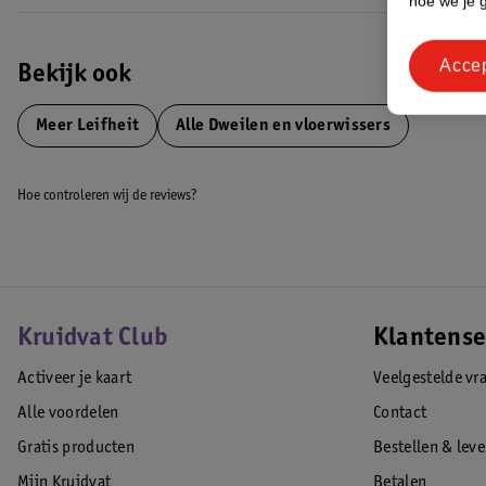
hoe we je 
• 360°-draaigewricht voor zigzag schoonmaken
• Krachtig reinigende 2-vezels-vloerdoek van microvezel met rijen zeer 
Acce
poriëndiep schoonmaken, geschikt voor alle harde vloeren
Bekijk ook
• Gemakkelijk afneembare vloerwisserpad met klittenbandsysteem
EAN code:4006501570239
Meer
Leifheit
Alle Dweilen en vloerwissers
Hoe controleren wij de reviews?
Kruidvat Club
Klantense
Activeer je kaart
Veelgestelde vr
Alle voordelen
Contact
Gratis producten
Bestellen & lev
Mijn Kruidvat
Betalen