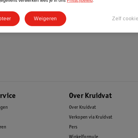
gegevens verwerken lees je in ons
Privacybeleid
.
fijne, iets langere borstelhaartjes voor
pteer
Weigeren
Zelf cooki
rvice
Over Kruidvat
agen
Over Kruidvat
Verkopen via Kruidvat
eren
Pers
Winkelformule