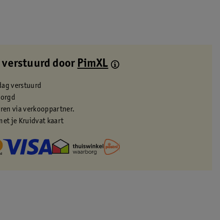
 verstuurd door
PimXL
dag verstuurd
zorgd
eren via verkooppartner.
met je Kruidvat kaart