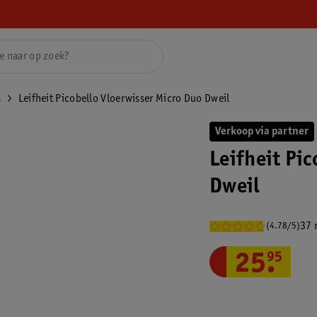
s
Leifheit Picobello Vloerwisser Micro Duo Dweil
Verkoop via partner
Leifheit Pi
Dweil
37 
(4.78/5)
25
.
95