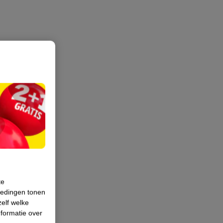
te
iedingen tonen
zelf welke
formatie over