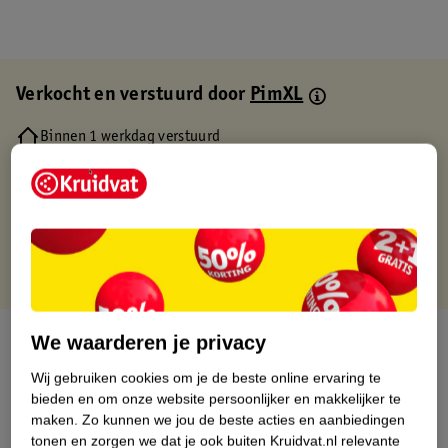
Verkocht en verstuurd door
PimXL
Binnen 1 werkdag verstuurd
Gratis thuisbezorgd
Gratis retourneren via verkooppartner.
Gratis punten met je Kruidvat kaart
Over dit product
We waarderen je privacy
Wij gebruiken cookies om je de beste online ervaring te
Productinformatie
bieden en om onze website persoonlijker en makkelijker te
maken.
Zo kunnen we jou de beste acties en aanbiedingen
tonen en zorgen we dat je ook buiten Kruidvat.nl relevante
Etiketinformatie