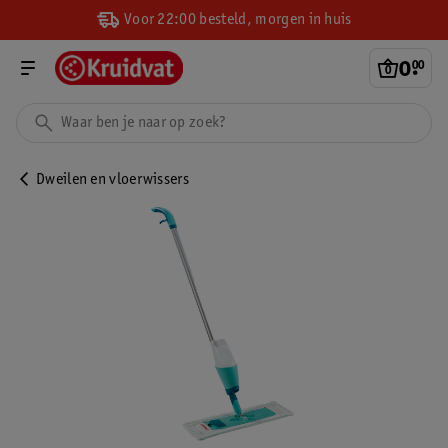
Voor 22:00 besteld, morgen in huis
0
.
00
Dweilen en vloerwissers