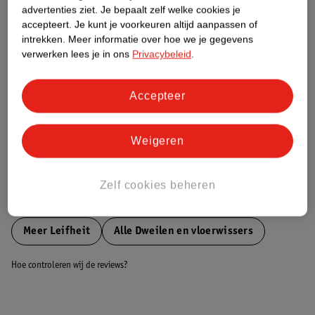
advertenties ziet.
Je bepaalt zelf welke cookies je
accepteert.
Je kunt je voorkeuren altijd aanpassen of
Nature Impact Score
intrekken.
Meer informatie over hoe we je gegevens
verwerken lees je in ons
Privacybeleid
.
Dit product heeft (nog) geen Nature
Impact Score.
Meer informatie
Accepteer
Weigeren
Bestel & Bezorginformatie
Zelf cookies beheren
Bekijk ook
Meer
Leifheit
Alle Dweilen en vloerwissers
Hoe controleren wij de reviews?