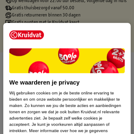
Op werkdagen voor 22:00 uur besteld, volgende dag in huis
Gratis thuisbezorgd vanaf 50.00
Gratis retourneren binnen 30 dagen
Gratis punten met je Kruidvat kaart
Over dit product
Productinformatie
We waarderen je privacy
Etiketinformatie
Wij gebruiken cookies om je de beste online ervaring te
bieden en om onze website persoonlijker en makkelijker te
maken.
Zo kunnen we jou de beste acties en aanbiedingen
Nature Impact Score
tonen en zorgen we dat je ook buiten Kruidvat.nl relevante
advertenties ziet.
Je bepaalt zelf welke cookies je
Dit product heeft (nog) geen Nature
accepteert.
Je kunt je voorkeuren altijd aanpassen of
Impact Score.
intrekken.
Meer informatie over hoe we je gegevens
Meer informatie