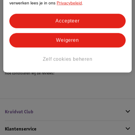
verwerken lees je in ons
Privacybeleid
.
Accepteer
Bestel & Bezorginformatie
Weigeren
Bekijk ook
Meer
LEGO
Alle LEGO Films
Zelf cookies beheren
Hoe controleren wij de reviews?
Kruidvat Club
Klantenservice